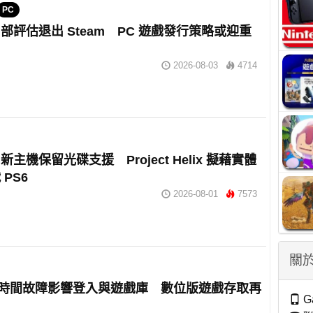
PC
部評估退出 Steam PC 遊戲發行策略或迎重
2026-08-03
4714
x 新主機保留光碟支援 Project Helix 擬藉實體
PS6
2026-08-01
7573
關於
 長時間故障影響登入與遊戲庫 數位版遊戲存取再
G