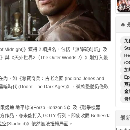
🔥
免
St
of Midnight)》獲得 2 項提名，包括「無障礙創新」及
He
《天外世界2（The Outer Worlds 2）》則打入最
iO
加
Ep
算在內，如《奪寶奇兵：古老之圈 (Indiana Jones and
燕
士：黑暗時代 (Doom: The Dark Ages)》，微軟整體仍僅取
金
哥
速 地平線5(Forza Horizon 5)》及《戰爭機器
box 首方作品，亦未能打入 GOTY 行列。即使收購 Bethesda
最
Starfield)》依然無法扭轉局面。
Loading