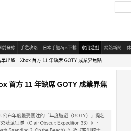
搜
尋
事前登錄
手遊攻略
日本手遊Apk下載
家用遊戲
網絡新聞
休
出爐 Xbox 首方 11 年缺席 GOTY 成業界焦點
 首方 11 年缺席 GOTY 成業界焦
wards 公布年度最受關注的「年度遊戲（GOTY）」提名
征隊（Clair Obscur: Expedition 33）》、
h Stranding 2: On the Beach）》及《空洞騎士：