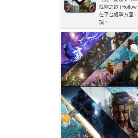
絲綢之歌 (Hollo
在平台競爭方面，S
項。