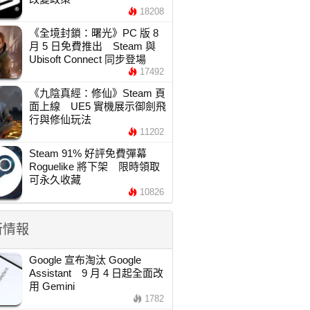
18208
《全境封鎖：曙光》PC 版 8
月 5 日免費推出 Steam 與
Ubisoft Connect 同步登場
17492
《九陰真經：修仙》Steam 頁
面上線 UE5 實機展示御劍飛
行與修仙玩法
11202
Steam 91% 好評免費彈幕
Roguelike 將下架 限時領取
可永久收藏
10826
新情報
Google 宣布淘汰 Google
Assistant 9 月 4 日起全面改
用 Gemini
1782