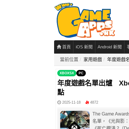
首頁
iOS 新聞
Android 新聞
當前位置
家用遊戲
年度遊戲名單
XBOXSX
PC
年度遊戲名單出爐 Xbox
點
2025-11-18
4872
The Game A
名單，《光與影：33號遠
《死亡擱淺 2（Deat