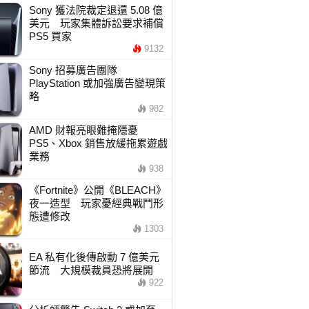
Sony 獲法院裁定退還 5.08 億
美元 玩家集體訴訟要求補償
PS5 買家
9132
Sony 招募廣告團隊
PlayStation 或加強廣告變現策
略
982
AMD 財報亮眼難掩隱憂
PS5、Xbox 銷售放緩拖累遊戲
業務
938
《Fortnite》公開《BLEACH》
夜一造型 玩家憂經典戰鬥形
態遭修改
1303
EA 私有化後傳啟動 7 億美元
節流 大規模裁員恐將展開
922