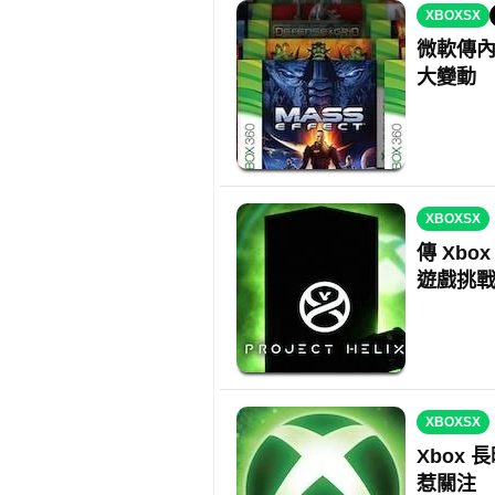
XBOXSX
微軟傳內
大變動
XBOXSX
傳 Xbo
遊戲挑戰 
XBOXSX
Xbox
惹關注