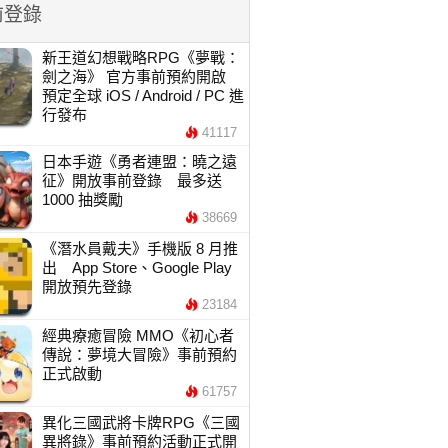
前登錄
新王道幻想戰略RPG《夢戰：
劍之海》 官方事前預約開啟
預定全球 iOS / Android / PC 進
行發布
41117
日本手遊《勇者連盟：曉之遠
征》開放事前登錄 最多送
1000 抽獎勵
38669
《潛水員戴夫》手機版 8 月推
出 App Store、Google Play
開放預先登錄
23184
經典療癒冒險 MMO《初心者
傳說：夢境大冒險》事前預約
正式啟動
61757
異化三國武將卡牌RPG《三國
異將錄》事前預約活動正式開