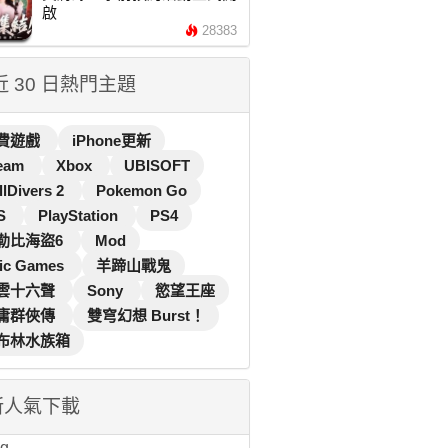
啟
28383
 近 30 日熱門主題
費遊戲
iPhone更新
eam
Xbox
UBISOFT
llDivers 2
Pokemon Go
S
PlayStation
PS4
勒比海盜6
Mod
ic Games
羊蹄山戰鬼
雲十六聲
Sony
慾望王座
庸群俠傳
雙穹幻想 Burst！
布林水族箱
新人氣下載
...