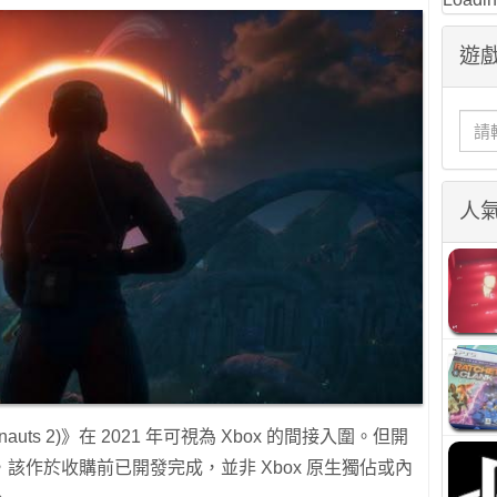
遊戲
人
auts 2)》在 2021 年可視為 Xbox 的間接入圍。但開
確表示，該作於收購前已開發完成，並非 Xbox 原生獨佔或內