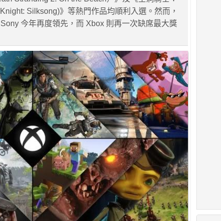
w Knight: Silksong)》等熱門作品均順利入選。然而，
ony 今年再度領先，而 Xbox 則再一次缺席最大獎