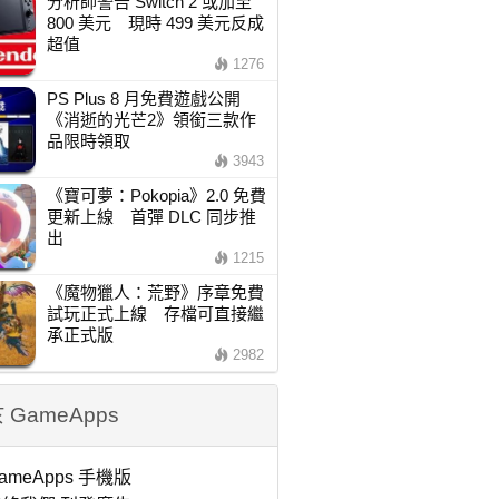
分析師警告 Switch 2 或加至
800 美元 現時 499 美元反成
超值
1276
PS Plus 8 月免費遊戲公開
《消逝的光芒2》領銜三款作
品限時領取
3943
《寶可夢：Pokopia》2.0 免費
更新上線 首彈 DLC 同步推
出
1215
《魔物獵人：荒野》序章免費
試玩正式上線 存檔可直接繼
承正式版
2982
 GameApps
ameApps 手機版