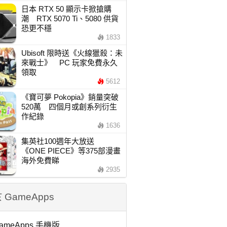
日本 RTX 50 顯示卡掀搶購
潮 RTX 5070 Ti、5080 供貨
恐更不穩
1833
Ubisoft 限時送《火線獵殺：未
來戰士》 PC 玩家免費永久
領取
5612
《寶可夢 Pokopia》銷量突破
520萬 四個月或創系列衍生
作紀錄
1636
集英社100週年大放送
《ONE PIECE》等375部漫畫
海外免費睇
2935
 GameApps
ameApps 手機版