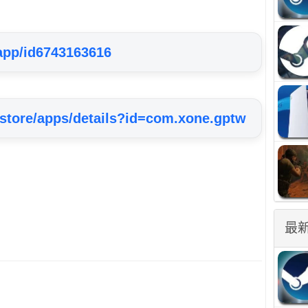
/app/id6743163616
/store/apps/details?id=com.xone.gptw
最