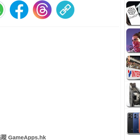
蹤 GameApps.hk