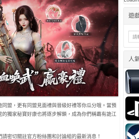
遊戲
人
詭同盟，更有同盟見面禮與晉級好禮等你瓜分哦。當預
處的獨家秘寶好康也將逐步解鎖，成為你們稱霸有詭江
們請密切關註官方粉絲團和討論組的最新消息！