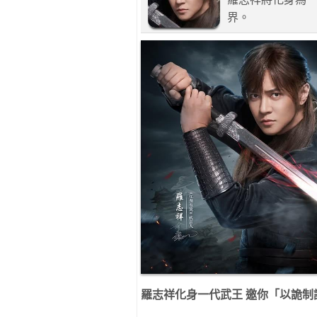
界。
羅志祥化身一代武王
邀你「以詭制