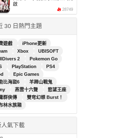
啟
28749
 近 30 日熱門主題
費遊戲
iPhone更新
eam
Xbox
UBISOFT
llDivers 2
Pokemon Go
S
PlayStation
PS4
od
Epic Games
勒比海盜6
羊蹄山戰鬼
ny
燕雲十六聲
慾望王座
庸群俠傳
雙穹幻想 Burst！
布林水族箱
新人氣下載
...