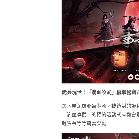
詭兵現世！「滴血喚武」贏取秘寶
黑木崖深處邪氣翻湧，被鎮封的詭
「滴血喚武」的預約活動就有機會獲
競螢幕等等驚喜獎勵！