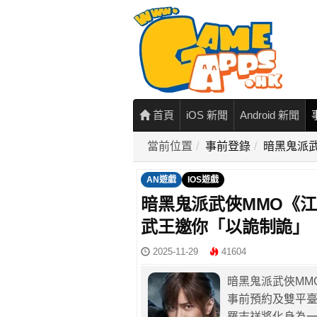
首頁
iOS 新聞
Android 新聞
當前位置
事前登錄
暗黑鬼派
AN遊戲
IOS遊戲
暗黑鬼派武俠MMO《
武王邀你「以詭制詭」
2025-11-29
41604
暗黑鬼派武俠MMO
事前預約及雙平
羅志祥將化身為