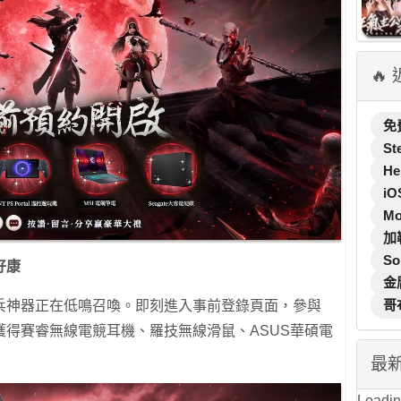
🔥
免
St
He
iO
M
加
So
好康
金
哥
兵神器正在低鳴召喚。即刻進入事前登錄頁面，參與
得賽睿無線電競耳機、羅技無線滑鼠、ASUS華碩電
最
Loading