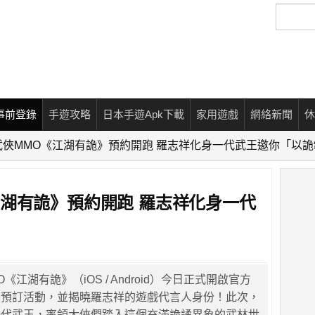
搜
尋
事前登錄
手遊攻略
日本手遊Apk下載
家用遊戲
網絡新聞
休
武俠MMO《江湖有詭》預約開跑 羅志祥化身一代武王邀你「以詭
江湖有詭》預約開跑 羅志祥化身一代
《江湖有詭》（iOS / Android）今日正式開啟官方
臺預訂活動，並揭曉羅志祥的遊戲代言人身份！此次，
一代武王，率領大俠們踏入這個充滿詭譎異象的武林世