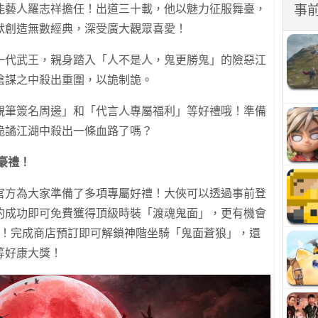
能藝人羅志祥擔任！出道三十載，他以魅力征服舞臺，
事
默創造無數經典，深受廣大觀眾喜愛！
一代武王，親身踏入「人不是人，鬼更勝鬼」的險惡江
陰謀之中殺出重圍，以詭制詭。
親筆簽名周邊」和「代言人專屬福利」等好禮哦！準備
詭譎江湖中殺出一條血路了嗎？
豪禮！
官方為大家準備了多項專屬好禮！大俠可以透過事前登
約成功即可免費獲得頂級時裝「渡魂鬼面」，更有機會
ax納入囊中！完成商店預訂即可解鎖神階坐騎「鬼面蒼狼」，還
 13等好康大獎！