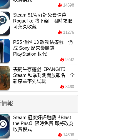
14698
Steam 91% 好評免費彈幕
Roguelike 將下架 限時領取
可永久收藏
11276
PS5 僅推 13 款獨佔遊戲 仍
成 Sony 歷來最賺錢
PlayStation 世代
9282
喪屍生存遊戲《PANGIT》
Steam 秋季封測開放報名 全
新序章率先試玩
8460
新情報
Steam 極度好評遊戲《Blast
the Past》限時免費 即將改為
收費模式
14698