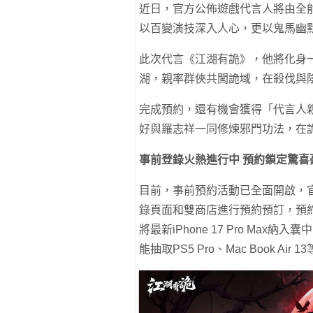
近日，官方公佈遊戲代言人將由全
以百變演技深入人心，更以鬼馬幽
此次代言《江湖有詭》，他將化身
湖，親率群俠共闖詭域，在殺伐與
完成預約，還有機會獲得「代言人
好與羅志祥一同修煉邪門功法，在
事前登錄火熱進行中
預約鎖定驚喜
目前，事前預約活動已全面開啟，
錄頁面和雙商店進行預約預訂，預
將最新iPhone 17 Pro M
能抽取PS5 Pro、Mac Book Air