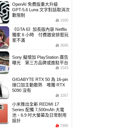
OpenAI 免費版重大升級
GPT-5.6 Luna 文字對話取消次
數限制
1600
《GTA 6》加長版內容 Netflix
獨家 6 小時 付費牆安排惹玩
家不滿
3695
Sony 擬增加 PlayStation 廣告
曝光 第三方品牌或進駐平台
1543
GIGABYTE RTX 50 為 16-pin
接口加主動散熱 唯獨 RTX
5090 沒有
3267
小米推出全新 REDMI 17
Series 配備 7,500mAh 大電
池、6.9 吋大螢幕及日常耐用
設計
7995