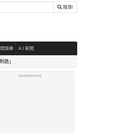
搜尋!
閒娛樂
A.I 新聞
制詭」
Advertisement