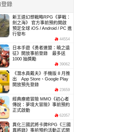
前登錄
新王道幻想戰略RPG《夢戰：
劍之海》 官方事前預約開啟
預定全球 iOS / Android / PC 進
行發布
44554
日本手遊《勇者連盟：曉之遠
征》開放事前登錄 最多送
1000 抽獎勵
39062
《潛水員戴夫》手機版 8 月推
出 App Store、Google Play
開放預先登錄
23659
經典療癒冒險 MMO《初心者
傳說：夢境大冒險》事前預約
正式啟動
62057
異化三國武將卡牌RPG《三國
異將錄》事前預約活動正式開