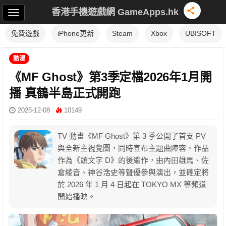
香港手機遊戲網 GameApps.hk
免費遊戲
iPhone更新
Steam
Xbox
UBISOFT
動漫
《MF Ghost》第3季定檔2026年1月開
播 真鶴半島正式開跑
2025-12-08
10149
TV 動畫《MF Ghost》第 3 季公開了首支 PV
與全新主視覺圖，同時宣布主題曲陣容。作品
作為《頭文字 D》的後繼作，由內田雄馬、佐
倉綾音、神谷浩史等聲優參與演出，並確定將
於 2026 年 1 月 4 日起在 TOKYO MX 等頻道
開始播映。