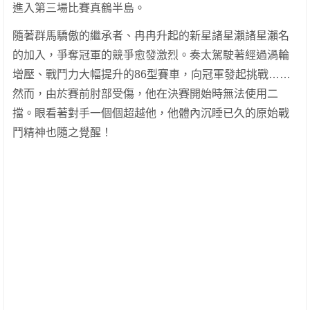
進入第三場比賽真鶴半島。
隨著群馬驕傲的繼承者、冉冉升起的新星諸星瀨諸星瀨名
的加入，爭奪冠軍的競爭愈發激烈。奏太駕駛著經過渦輪
增壓、戰鬥力大幅提升的86型賽車，向冠軍發起挑戰……
然而，由於賽前肘部受傷，他在決賽開始時無法使用二
擋。眼看著對手一個個超越他，他體內沉睡已久的原始戰
鬥精神也隨之覺醒！