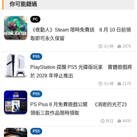
你可能錯過
PC
《夜勤人》Steam 限時免費送 8 月 10 日前領
取即可永久保留
3小時
2076
PS5
PlayStation 提醒 PS5 光碟版玩家 實體遊戲將
於 2028 年停止推出
3小時
1170
PS5
PS Plus 8 月免費遊戲公開 《消逝的光芒2》
領銜三款作品限時領取
昨日
4600
PS5