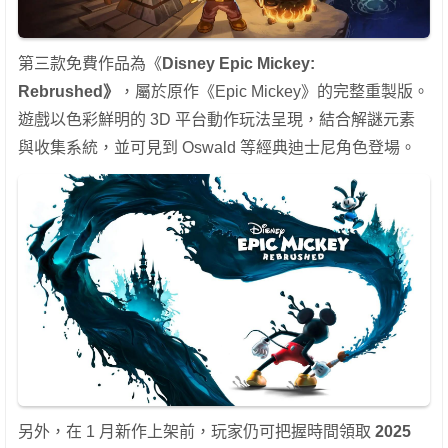
第三款免費作品為《
Disney Epic Mickey:
Rebrushed》
，屬於原作《Epic Mickey》的完整重製版。
遊戲以色彩鮮明的 3D 平台動作玩法呈現，結合解謎元素
與收集系統，並可見到 Oswald 等經典迪士尼角色登場。
另外，在 1 月新作上架前，玩家仍可把握時間領取
2025