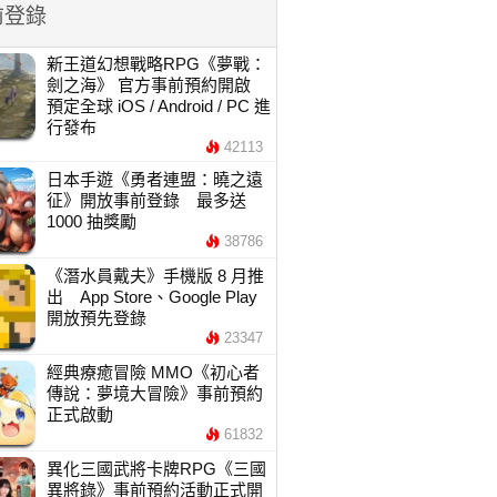
前登錄
新王道幻想戰略RPG《夢戰：
劍之海》 官方事前預約開啟
預定全球 iOS / Android / PC 進
行發布
42113
日本手遊《勇者連盟：曉之遠
征》開放事前登錄 最多送
1000 抽獎勵
38786
《潛水員戴夫》手機版 8 月推
出 App Store、Google Play
開放預先登錄
23347
經典療癒冒險 MMO《初心者
傳說：夢境大冒險》事前預約
正式啟動
61832
異化三國武將卡牌RPG《三國
異將錄》事前預約活動正式開