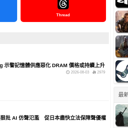
Thread
ung 示警記憶體供應惡化 DRAM 價格或持續上升
2026-08-03
2979
最
狠批 AI 仿聲氾濫 促日本盡快立法保障聲優權