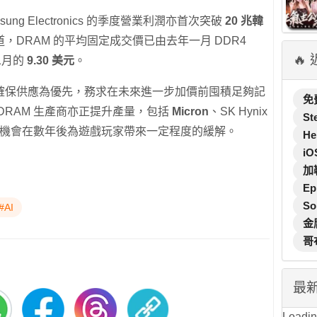
ng Electronics 的季度營業利潤亦首次突破
20 兆韓
DRAM 的平均固定成交價已由去年一月 DDR4
🔥
二月的
9.30 美元
。
確保供應為優先，務求在未來進一步加價前囤積足夠記
免
DRAM 生產商亦正提升產量，包括
Micron
、SK Hynix
St
或有機會在數年後為遊戲玩家帶來一定程度的緩解。
He
iO
加
Ep
So
#AI
金
哥
最
Loading