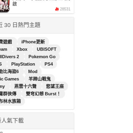
啟
28531
 近 30 日熱門主題
費遊戲
iPhone更新
eam
Xbox
UBISOFT
llDivers 2
Pokemon Go
S
PlayStation
PS4
勒比海盜6
Mod
ic Games
羊蹄山戰鬼
ny
燕雲十六聲
慾望王座
庸群俠傳
雙穹幻想 Burst！
布林水族箱
新人氣下載
...