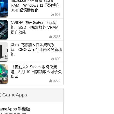
Microsoft 不再推薦 32GB
RAM Windows 11 重點轉向
8GB 記憶體優化
998
NVIDIA 傳研 GeForce 新功
能 SSD 可充當額外 VRAM
提升效能
2366
Xbox 或將加入白金成就系
統 CEO 暗示今年內公開新功
能
809
《夜勤人》Steam 限時免費
送 8 月 10 日前領取即可永久
保留
3272
 GameApps
ameApps 手機版