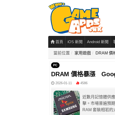
首頁
iOS 新聞
Android 新聞
當前位置
家用遊戲
DRAM 價
PC
DRAM 價格暴漲 Goog
2026-01-11
4586
近數月記憶體供
擊。市場普遍預
RAM 套裝相若