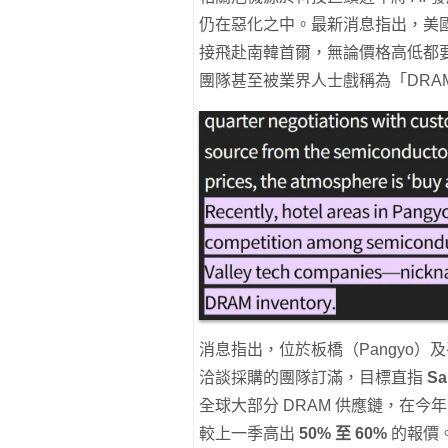
仍在惡化之中。最新消息指出，美
接飛赴南韓首爾，無論價格高低都要
團隊甚至被業界人士戲稱為「DRA
消息指出，位於板橋（Pangyo）及
洽談採購的團隊訂滿，目標直指
Sa
全球大部分 DRAM 供應鏈，在今
較上一季高出
50% 至 60%
的報價