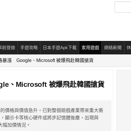
搜
尋
事前登錄
手遊攻略
日本手遊Apk下載
家用遊戲
網絡新聞
休
格暴漲 Google、Microsoft 被爆飛赴韓國搶貨
le、Microsoft 被爆飛赴韓國搶貨
應的價格與價值急升，已對整個遊戲產業帶來重大衝
期，顯示卡等核心硬件或將步記憶體後塵，出現與
的大幅加價情況。