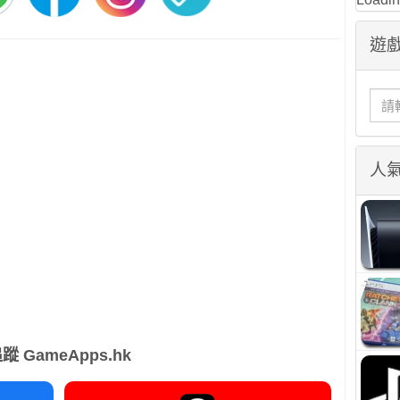
遊戲
人
蹤 GameApps.hk