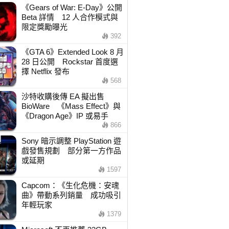
《Gears of War: E-Day》公開
Beta 詳情 12 人合作模式與
限定獎勵曝光
392
《GTA 6》Extended Look 8 月
28 日公開 Rockstar 首度選
擇 Netflix 發布
568
沙特收購後傳 EA 擬出售
BioWare 《Mass Effect》與
《Dragon Age》IP 或易手
866
Sony 暗示調整 PlayStation 遊
戲發售規劃 部分第一方作品
或延期
1597
Capcom：《生化危機：安魂
曲》帶動系列銷量 成功吸引
年輕玩家
1379