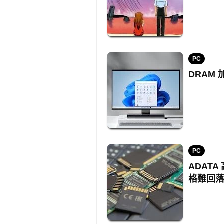
PC
DRAM
PC
ADATA
格難回