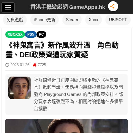
香港手機遊戲網 GameApps.hk
免費遊戲
iPhone更新
Steam
Xbox
UBISOFT
XBOXSX
PS5
PC
《神鬼寓言》新作風波升溫 角色動
畫、DEI政策齊遭玩家質疑
2026-01-26
7725
社群媒體近日再度圍繞即將重啟的《神鬼寓
言》掀起爭議，焦點指向遊戲視覺風格以及開
發商 Playground Games 的內部政策安排。部
分玩家表達強烈不滿，相關討論迅速在多個平
台擴散。