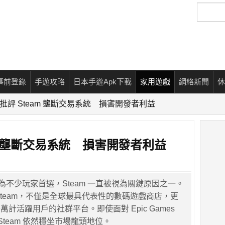
搜
尋
事前登錄
手遊攻略
日本手遊Apk下載
家用遊戲
網絡新聞
休
EO 批評 Steam 壟斷交易系統 損害開發者利益
team 壟斷交易系統 損害開發者利益
為不少玩家首選，Steam 一直被視為關鍵原因之一。
發的 Steam，不僅是全球最具代表性的數碼遊戲商店，更
計活躍用戶的社群平台。即使面對 Epic Games
，Steam 依然穩坐市場龍頭地位。