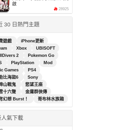
啟
28925
 近 30 日熱門主題
費遊戲
iPhone更新
eam
Xbox
UBISOFT
llDivers 2
Pokemon Go
S
PlayStation
Mod
ic Games
PS4
勒比海盜6
Sony
蹄山戰鬼
慾望王座
雲十六聲
金庸群俠傳
穹幻想 Burst！
哥布林水族箱
新人氣下載
...