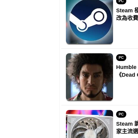
PC
Steam
改為收
PC
Humbl
《Dead
PC
Steam
家主流