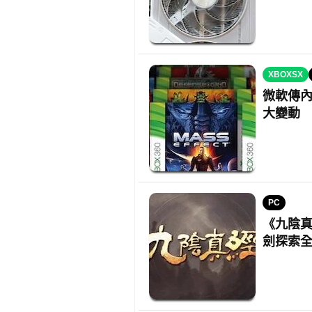
XBOXSX
微軟傳內
大變動
PC
《九陰真
劍探索