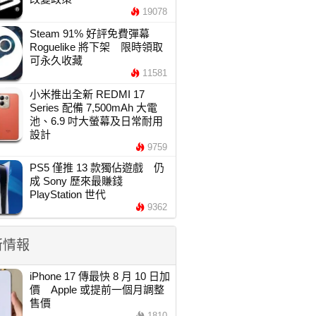
19078
Steam 91% 好評免費彈幕
Roguelike 將下架 限時領取
可永久收藏
11581
小米推出全新 REDMI 17
Series 配備 7,500mAh 大電
池、6.9 吋大螢幕及日常耐用
設計
9759
PS5 僅推 13 款獨佔遊戲 仍
成 Sony 歷來最賺錢
PlayStation 世代
9362
新情報
iPhone 17 傳最快 8 月 10 日加
價 Apple 或提前一個月調整
售價
1810