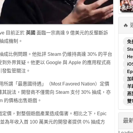
🔥
ve 目前正於
英國
面臨一宗高達 9 億美元的反壟斷訴
與抽成機制。
免
St
ve 的抽成比例問題。他批評 Steam 仍維持高達 30% 的平台
He
界質疑。他更以 Google 與 Apple 的應用程式商
iO
引發監管關注。
Ep
加
 採用所謂「最惠國待遇」（Most Favored Nation）定價
羊
法，開發商不僅需向 Steam 支付 30% 抽成，亦
燕
am 的價格出售遊戲。
雙
定價，對整個遊戲產業造成傷害。相比之下，Epic
最
制度，並為年收入首 100 萬美元的開發者提供 0% 抽成方
Loading