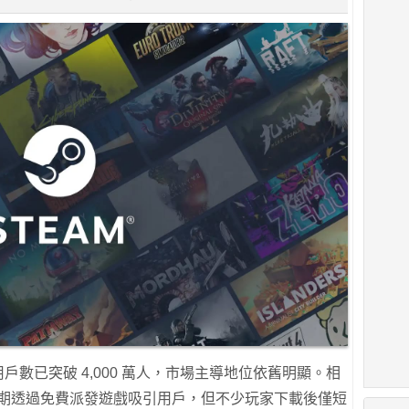
在線用戶數已突破 4,000 萬人，市場主導地位依舊明顯。相
e 雖然長期透過免費派發遊戲吸引用戶，但不少玩家下載後僅短