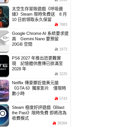
太空生存冒險遊戲《呼吸邊
緣》Steam 限時免費送 8 月
10 日前領取永久保留
7883
Google Chrome AI 系統要求提
高 Gemini Nano 要預留
20GB 空間
1873
PS6 2027 年推出恐更難實
現 記憶體供應傳已排滿至
2028 年
3225
Netflix 傳豪擲近億美元搶
《GTA 6》獨家影片 僅限時
數小時
5743
Steam 極度好評遊戲《Blast
the Past》限時免費 即將改為
收費模式
38384