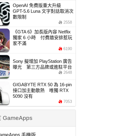
OpenAI 免費版重大升級
GPT-5.6 Luna 文字對話取消次
數限制
2558
《GTA 6》加長版內容 Netflix
獨家 6 小時 付費牆安排惹玩
家不滿
6190
Sony 擬增加 PlayStation 廣告
曝光 第三方品牌或進駐平台
2648
GIGABYTE RTX 50 為 16-pin
接口加主動散熱 唯獨 RTX
5090 沒有
7053
 GameApps
ameApps 手機版