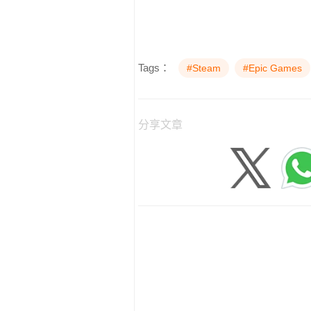
Tags：
#Steam
#Epic Games
分享文章