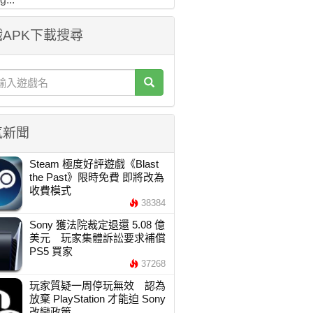
APK下載搜尋
氣新聞
Steam 極度好評遊戲《Blast
the Past》限時免費 即將改為
收費模式
38384
Sony 獲法院裁定退還 5.08 億
美元 玩家集體訴訟要求補償
PS5 買家
37268
玩家質疑一周停玩無效 認為
放棄 PlayStation 才能迫 Sony
改變政策