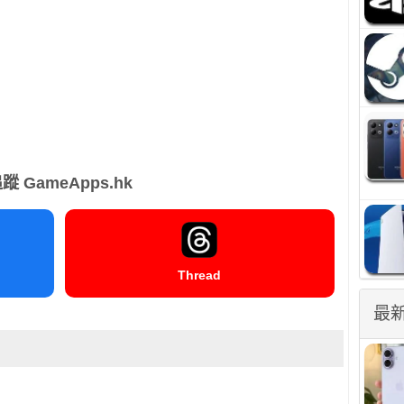
蹤 GameApps.hk
Thread
最