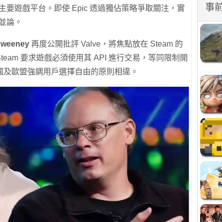
事
為主要遊戲平台。即使 Epic 透過獨佔策略爭取關注，實
提並論。
Sweeney
再度公開批評 Valve，將焦點放在 Steam 的
eam 要求遊戲必須使用其 API 進行交易，等同限制開
國及歐盟強調用戶選擇自由的原則相違。