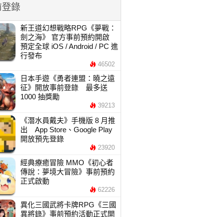
前登錄
新王道幻想戰略RPG《夢戰：
劍之海》 官方事前預約開啟
預定全球 iOS / Android / PC 進
行發布
46502
日本手遊《勇者連盟：曉之遠
征》開放事前登錄 最多送
1000 抽獎勵
39213
《潛水員戴夫》手機版 8 月推
出 App Store、Google Play
開放預先登錄
23920
經典療癒冒險 MMO《初心者
傳說：夢境大冒險》事前預約
正式啟動
62226
異化三國武將卡牌RPG《三國
異將錄》事前預約活動正式開