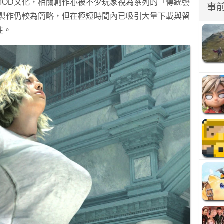
MOD文化，相關創作亦被不少玩家視為系列的「傳統藝
事
前製作仍較為簡略，但在極短時間內已吸引大量下載與留
注。