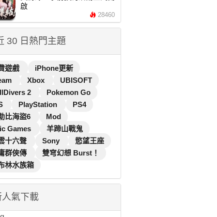
啟
28460
 近 30 日熱門主題
費遊戲
iPhone更新
eam
Xbox
UBISOFT
llDivers 2
Pokemon Go
S
PlayStation
PS4
勒比海盜6
Mod
ic Games
羊蹄山戰鬼
雲十六聲
Sony
慾望王座
庸群俠傳
雙穹幻想 Burst！
布林水族箱
新人氣下載
...