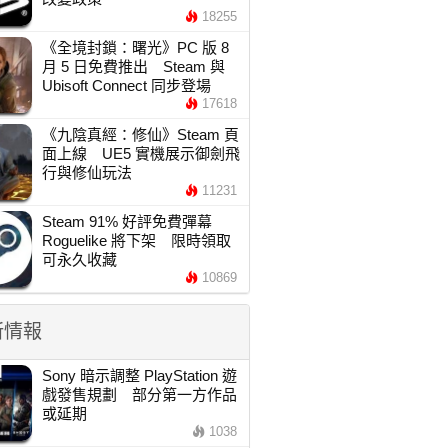
18255
《全境封鎖：曙光》PC 版 8
月 5 日免費推出 Steam 與
Ubisoft Connect 同步登場
17618
《九陰真經：修仙》Steam 頁
面上線 UE5 實機展示御劍飛
行與修仙玩法
11231
Steam 91% 好評免費彈幕
Roguelike 將下架 限時領取
可永久收藏
10869
新情報
Sony 暗示調整 PlayStation 遊
戲發售規劃 部分第一方作品
或延期
1038