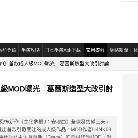
搜
尋
事前登錄
手遊攻略
日本手遊Apk下載
家用遊戲
網絡新聞
休
機9》首款成人級MOD曝光 葛蕾斯造型大改引討論
人級MOD曝光 葛蕾斯造型大改引討
生存恐怖新作《生化危機9：安魂曲》全球發售僅三天，
推出首款引發關注的成人級作品。MOD作者H4NK69
ds上傳針對女主角葛蕾斯（Grace）的身材修改MOD，對