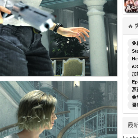
🔥
免
St
He
iO
加
Ep
燕
金
哥
最
Loading