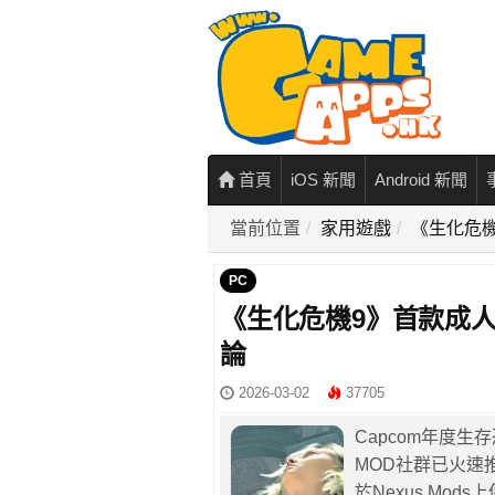
首頁
iOS 新聞
Android 新聞
當前位置
家用遊戲
《生化危
PC
《生化危機9》首款成
論
2026-03-02
37705
Capcom年度
MOD社群已火速
於Nexus Mo