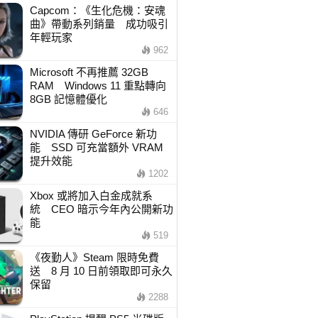
Capcom：《生化危機：安魂
曲》帶動系列銷量 成功吸引
年輕玩家
962
Microsoft 不再推薦 32GB
RAM Windows 11 重點轉向
8GB 記憶體優化
646
NVIDIA 傳研 GeForce 新功
能 SSD 可充當額外 VRAM
提升效能
1202
Xbox 或將加入白金成就系
統 CEO 暗示今年內公開新功
能
519
《夜勤人》Steam 限時免費
送 8 月 10 日前領取即可永久
保留
2288