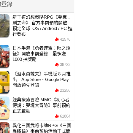
前登錄
新王道幻想戰略RPG《夢戰：
劍之海》 官方事前預約開啟
預定全球 iOS / Android / PC 進
行發布
41576
日本手遊《勇者連盟：曉之遠
征》開放事前登錄 最多送
1000 抽獎勵
38723
《潛水員戴夫》手機版 8 月推
出 App Store、Google Play
開放預先登錄
23256
經典療癒冒險 MMO《初心者
傳說：夢境大冒險》事前預約
正式啟動
61804
異化三國武將卡牌RPG《三國
異將錄》事前預約活動正式開