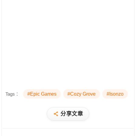
Tags：
#Epic Games
#Cozy Grove
#Isonzo
分享文章