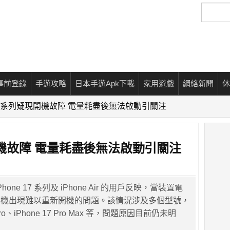
搜
尋
事前登錄
手遊攻略
日本手遊Apk下載
家用遊戲
網絡新聞
休
e 17 系列疑現開機故障 電量耗盡後無法啟動引關注
疑現開機故障 電量耗盡後無法啟動引關注
one 17 系列及 iPhone Air 的用戶反映，當裝置電
手機出現難以重新開機的問題。該情況涉及多個型號，
 Pro、iPhone 17 Pro Max 等，問題原因目前仍未明