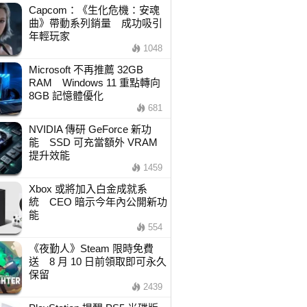
Capcom：《生化危機：安魂
曲》帶動系列銷量 成功吸引
年輕玩家
1048
Microsoft 不再推薦 32GB
RAM Windows 11 重點轉向
8GB 記憶體優化
681
NVIDIA 傳研 GeForce 新功
能 SSD 可充當額外 VRAM
提升效能
1459
Xbox 或將加入白金成就系
統 CEO 暗示今年內公開新功
能
554
《夜勤人》Steam 限時免費
送 8 月 10 日前領取即可永久
保留
2439