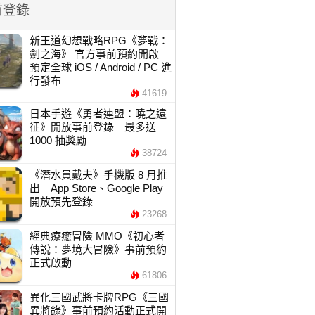
前登錄
新王道幻想戰略RPG《夢戰：
劍之海》 官方事前預約開啟
預定全球 iOS / Android / PC 進
行發布
41619
日本手遊《勇者連盟：曉之遠
征》開放事前登錄 最多送
1000 抽獎勵
38724
《潛水員戴夫》手機版 8 月推
出 App Store、Google Play
開放預先登錄
23268
經典療癒冒險 MMO《初心者
傳說：夢境大冒險》事前預約
正式啟動
61806
異化三國武將卡牌RPG《三國
異將錄》事前預約活動正式開