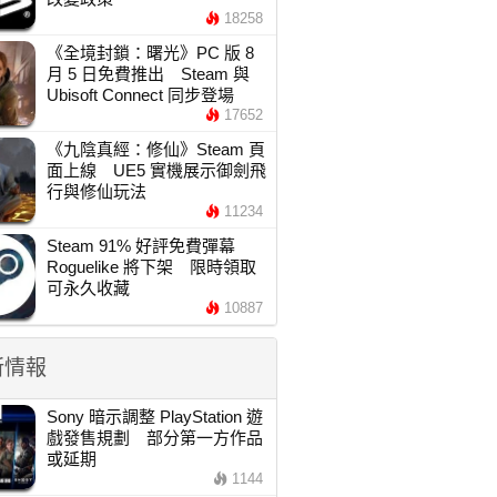
18258
《全境封鎖：曙光》PC 版 8
月 5 日免費推出 Steam 與
Ubisoft Connect 同步登場
17652
《九陰真經：修仙》Steam 頁
面上線 UE5 實機展示御劍飛
行與修仙玩法
11234
Steam 91% 好評免費彈幕
Roguelike 將下架 限時領取
可永久收藏
10887
新情報
Sony 暗示調整 PlayStation 遊
戲發售規劃 部分第一方作品
或延期
1144