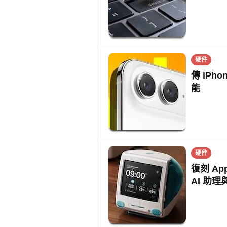
硬件
傳 iPh
能
硬件
復刻 App
AI 助