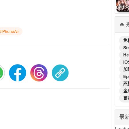
🔥
#iPhoneAir
免
St
He
iO
加
Ep
燕
金
哥
最
Loading