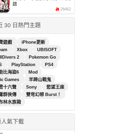
啟
28462
 近 30 日熱門主題
費遊戲
iPhone更新
eam
Xbox
UBISOFT
llDivers 2
Pokemon Go
S
PlayStation
PS4
勒比海盜6
Mod
ic Games
羊蹄山戰鬼
雲十六聲
Sony
慾望王座
庸群俠傳
雙穹幻想 Burst！
布林水族箱
新人氣下載
...