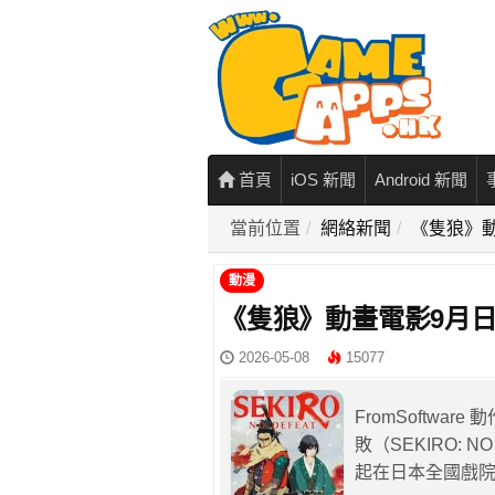
首頁
iOS 新聞
Android 新聞
當前位置
網絡新聞
《隻狼》
動漫
《隻狼》動畫電影9月
2026-05-08
15077
FromSoftw
敗（SEKIRO:
起在日本全國戲