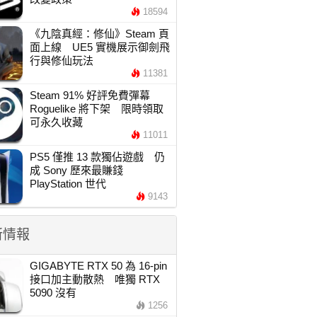
18594
《九陰真經：修仙》Steam 頁
面上線 UE5 實機展示御劍飛
行與修仙玩法
11381
Steam 91% 好評免費彈幕
Roguelike 將下架 限時領取
可永久收藏
11011
PS5 僅推 13 款獨佔遊戲 仍
成 Sony 歷來最賺錢
PlayStation 世代
9143
新情報
GIGABYTE RTX 50 為 16-pin
接口加主動散熱 唯獨 RTX
5090 沒有
1256