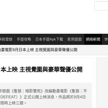
搜
尋
事前登錄
手遊攻略
日本手遊Apk下載
家用遊戲
網絡新聞
休
動畫電影9月日本上映 主視覺圖與豪華聲優公開
日本上映 主視覺圖與豪華聲優公開
are 動作遊戲《隻狼：暗影雙死》改編動畫電影《隻狼：不
 NO DEFEAT）》正式公開上映消息，作品將於9月4日
院限時上映三週。