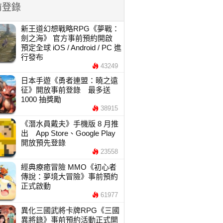
前登錄
新王道幻想戰略RPG《夢戰：
劍之海》 官方事前預約開啟
預定全球 iOS / Android / PC 進
行發布
43249
日本手遊《勇者連盟：曉之遠
征》開放事前登錄 最多送
1000 抽獎勵
38915
《潛水員戴夫》手機版 8 月推
出 App Store、Google Play
開放預先登錄
23558
經典療癒冒險 MMO《初心者
傳說：夢境大冒險》事前預約
正式啟動
61977
異化三國武將卡牌RPG《三國
異將錄》事前預約活動正式開