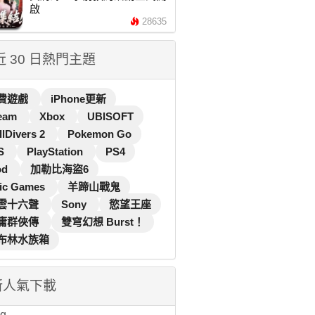
啟
28635
 近 30 日熱門主題
費遊戲
iPhone更新
eam
Xbox
UBISOFT
llDivers 2
Pokemon Go
S
PlayStation
PS4
od
加勒比海盜6
ic Games
羊蹄山戰鬼
雲十六聲
Sony
慾望王座
庸群俠傳
雙穹幻想 Burst！
布林水族箱
新人氣下載
...