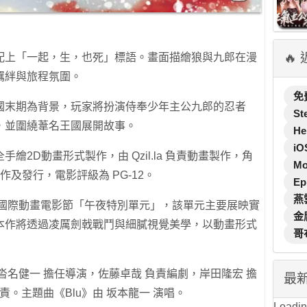
🔥
配上「一起，生，也死」標語。畫面描繪狼與九郎在漫
羈絆與旅程氛圍。
免
國末期為背景，玩家將扮演侍奉少年主公九郎的忍者
St
，並圍繞葦名王國展開故事。
He
iO
2D動畫形式製作，由 Qzil.la 負責動畫製作，角
M
製作及發行，電影評級為 PG-12。
Ep
燕
西國際動畫電影節「午夜特別單元」，該單元主要展映實
金
本作將透過凌厲劍戟戰鬥與細膩視覺美學，以動畫形式
哥
沓名健一 擔任導演，佐藤卓哉 負責編劇，岸田隆宏 擔
最
責。主題曲《Blu》由 坂本龍一 演唱。
Loading