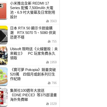
小米推出全新 REDMI 17
Series 配備 7,500mAh 大電
池、6.9 吋大螢幕及日常耐用
設計
3563
日本 RTX 50 顯示卡掀搶購
潮 RTX 5070 Ti、5080 供貨
恐更不穩
755
Ubisoft 限時送《火線獵殺：未
來戰士》 PC 玩家免費永久
領取
1959
《寶可夢 Pokopia》銷量突破
520萬 四個月或創系列衍生
作紀錄
796
集英社100週年大放送
《ONE PIECE》等375部漫畫
海外免費睇
1529