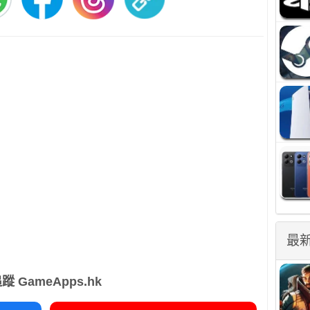
最
蹤 GameApps.hk