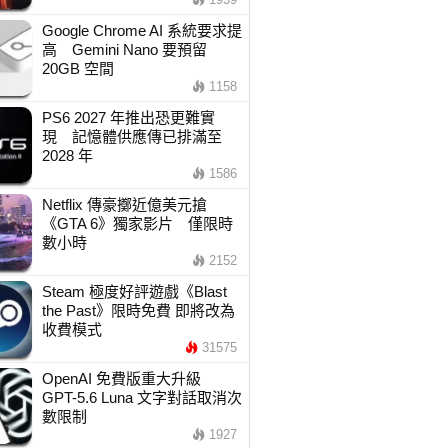
Google Chrome AI 系統要求提
高 Gemini Nano 要預留
20GB 空間
1158
PS6 2027 年推出恐更難實
現 記憶體供應傳已排滿至
2028 年
1586
Netflix 傳豪擲近億美元搶
《GTA 6》獨家影片 僅限時
數小時
2152
Steam 極度好評遊戲《Blast
the Past》限時免費 即將改為
收費模式
31575
OpenAI 免費版重大升級
GPT-5.6 Luna 文字對話取消次
數限制
1927