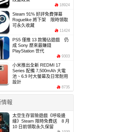
18924
Steam 91% 好評免費彈幕
Roguelike 將下架 限時領取
可永久收藏
11424
PS5 僅推 13 款獨佔遊戲 仍
成 Sony 歷來最賺錢
PlayStation 世代
9303
小米推出全新 REDMI 17
Series 配備 7,500mAh 大電
池、6.9 吋大螢幕及日常耐用
設計
8735
新情報
太空生存冒險遊戲《呼吸邊
緣》Steam 限時免費送 8 月
10 日前領取永久保留
1939