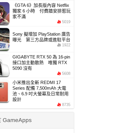
《GTA 6》加長版內容 Netflix
獨家 6 小時 付費牆安排惹玩
家不滿
5019
Sony 擬增加 PlayStation 廣告
曝光 第三方品牌或進駐平台
1922
GIGABYTE RTX 50 為 16-pin
接口加主動散熱 唯獨 RTX
5090 沒有
5608
小米推出全新 REDMI 17
Series 配備 7,500mAh 大電
池、6.9 吋大螢幕及日常耐用
設計
8735
 GameApps