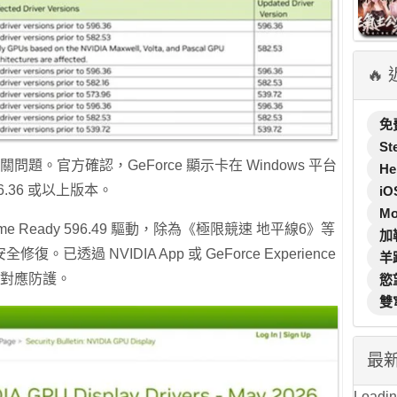
🔥
免
St
問題。官方確認，GeForce 顯示卡在 Windows 平台
He
6.36 或以上版本。
iO
M
Game Ready 596.49 驅動，除為《極限競速 地平線6》等
加
透過 NVIDIA App 或 GeForce Experience
羊
具備對應防護。
慾
雙
最
Loading