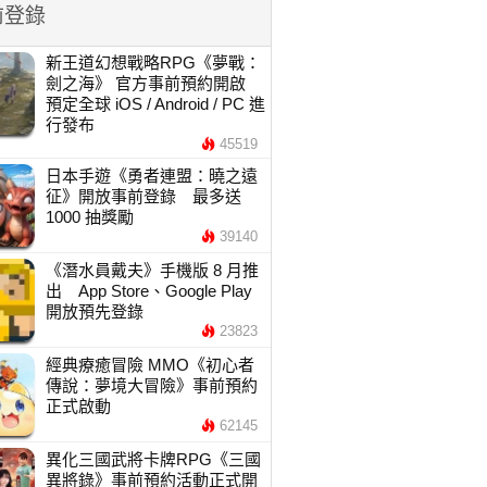
前登錄
新王道幻想戰略RPG《夢戰：
劍之海》 官方事前預約開啟
預定全球 iOS / Android / PC 進
行發布
45519
日本手遊《勇者連盟：曉之遠
征》開放事前登錄 最多送
1000 抽獎勵
39140
《潛水員戴夫》手機版 8 月推
出 App Store、Google Play
開放預先登錄
23823
經典療癒冒險 MMO《初心者
傳說：夢境大冒險》事前預約
正式啟動
62145
異化三國武將卡牌RPG《三國
異將錄》事前預約活動正式開