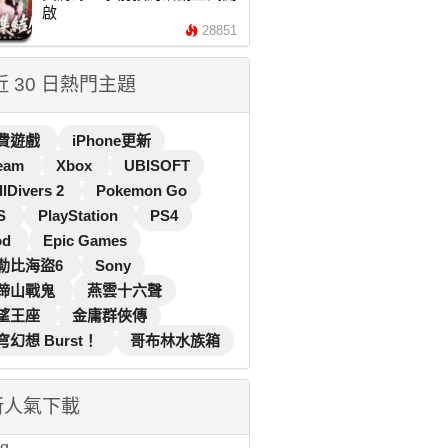
啟
28851
 近 30 日熱門主題
費遊戲
iPhone更新
eam
Xbox
UBISOFT
llDivers 2
Pokemon Go
S
PlayStation
PS4
od
Epic Games
勒比海盜6
Sony
蹄山戰鬼
燕雲十六聲
望王座
金庸群俠傳
穹幻想 Burst！
哥布林水族箱
新人氣下載
...