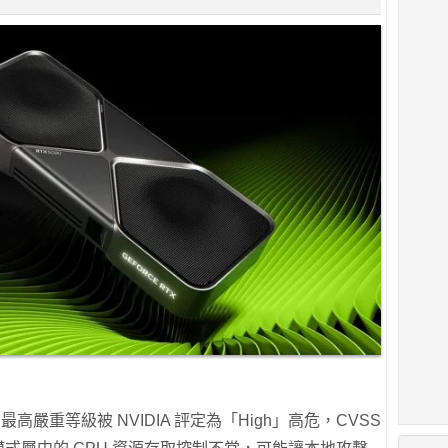
高嚴重等級被 NVIDIA 評定為「High」高危，CVSS