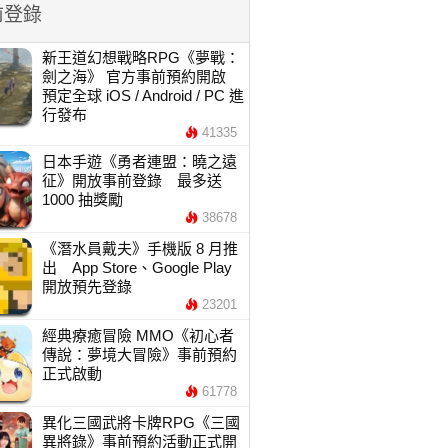
前登錄
新王道幻想戰略RPG《夢戰：
劍之海》 官方事前預約開啟
預定全球 iOS / Android / PC 進
行發布
41335
日本手遊《勇者連盟：曉之遠
征》開放事前登錄 最多送
1000 抽獎勵
38678
《潛水員戴夫》手機版 8 月推
出 App Store、Google Play
開放預先登錄
23201
經典療癒冒險 MMO《初心者
傳說：夢境大冒險》事前預約
正式啟動
61778
異化三國武將卡牌RPG《三國
異將錄》事前預約活動正式開