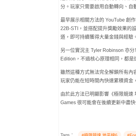
分。玩家只需要啟用自動轉向、自
最早展示相關方法的 YouTube 創作者 X
22B-STI，並搭配提升獎勵效
道，即可持續獲得大量金錢與經驗
另一位實況主 Tyler Robinson 亦
Edition，不過核心原理相同，
雖然這種方式無法完全解鎖所有內
玩家仍能在短時間內快速累積資金
由於此方法已明顯影響《極限競速 地平
Games 很可能會在後續更新中盡
Tags：
#極限競速 地平線6
#For