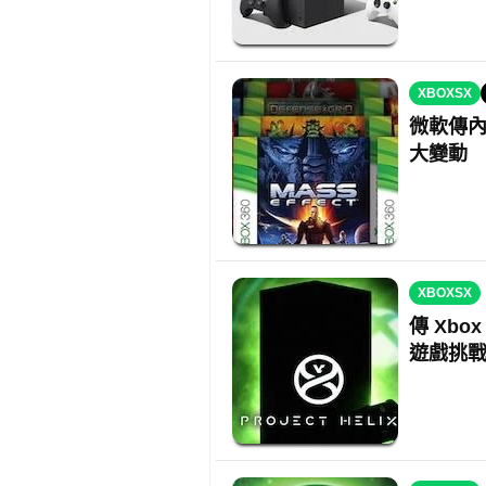
XBOXSX
微軟傳內
大變動
XBOXSX
傳 Xbo
遊戲挑戰 