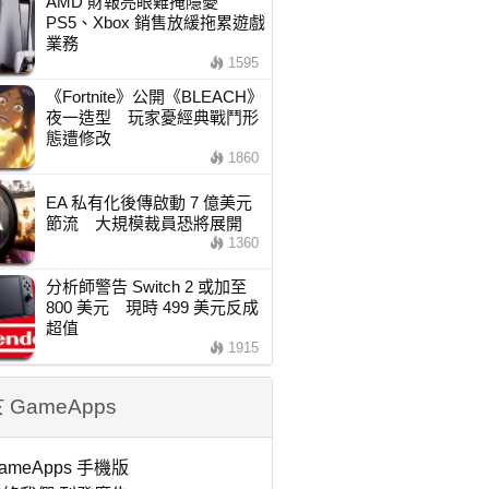
AMD 財報亮眼難掩隱憂
PS5、Xbox 銷售放緩拖累遊戲
業務
1595
《Fortnite》公開《BLEACH》
夜一造型 玩家憂經典戰鬥形
態遭修改
1860
EA 私有化後傳啟動 7 億美元
節流 大規模裁員恐將展開
1360
分析師警告 Switch 2 或加至
800 美元 現時 499 美元反成
超值
1915
 GameApps
ameApps 手機版