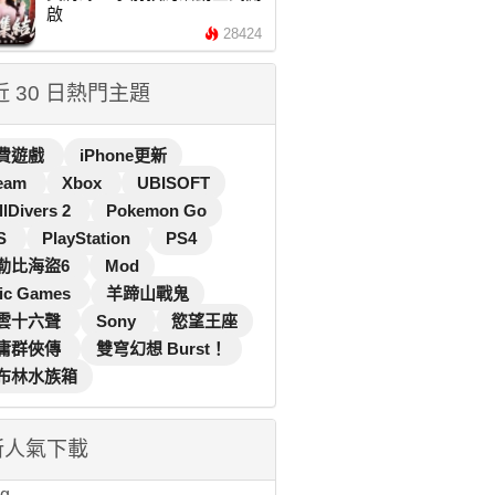
啟
28424
 近 30 日熱門主題
費遊戲
iPhone更新
eam
Xbox
UBISOFT
llDivers 2
Pokemon Go
S
PlayStation
PS4
勒比海盜6
Mod
ic Games
羊蹄山戰鬼
雲十六聲
Sony
慾望王座
庸群俠傳
雙穹幻想 Burst！
布林水族箱
新人氣下載
...