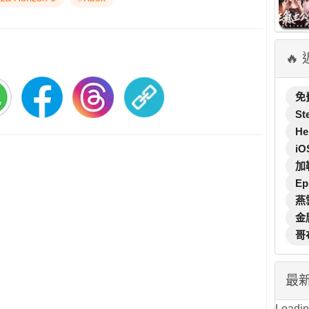
🔥
免
St
He
iO
加
Ep
燕
金
哥
最
Loading