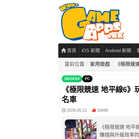
首頁
iOS 新聞
Android 新聞
當前位置
家用遊戲
《極限競速
XBOXSX
PC
《極限競速 地平線6》
名車
2026-05-21
18449
《極限競速 地平
賺錢與升級效率