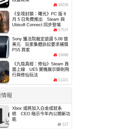
18226
《全境封鎖：曙光》PC 版 8
月 5 日免費推出 Steam 與
Ubisoft Connect 同步登場
17537
Sony 獲法院裁定退還 5.08 億
美元 玩家集體訴訟要求補償
PS5 買家
15688
《九陰真經：修仙》Steam 頁
面上線 UE5 實機展示御劍飛
行與修仙玩法
11221
新情報
Xbox 或將加入白金成就系
統 CEO 暗示今年內公開新功
能
127