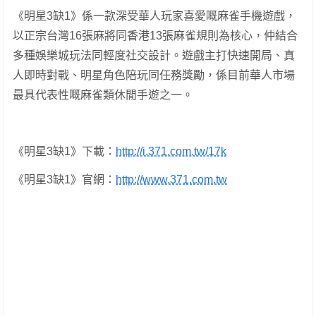
《明星3缺1》係一款深受華人玩家喜愛嘅麻雀手機遊戲，
以正宗台灣16張麻將同香港13張麻雀規則為核心，仲結合
多種娛樂城玩法同輕度社交設計。遊戲主打快速開局、真
人即時對戰、明星角色陪玩同任務獎勵，係目前華人市場
最具代表性嘅麻雀類休閒手遊之一。
《明星3缺1》下載：
http://i.371.com.tw/17k
《明星3缺1》官網：
http://www.371.com.tw