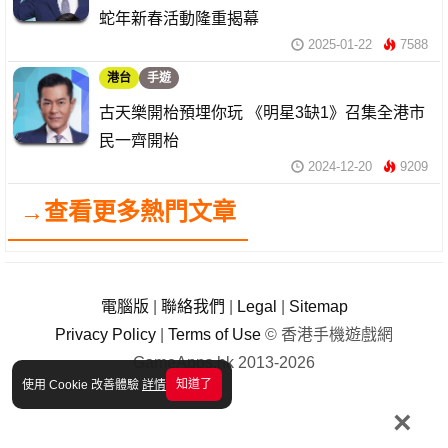
蛇年新春活動隆重揭幕
2025-01-22
7588
港台
手遊
古天樂開枱預埋你玩 《明星3缺1》召集全港市
民一齊開枱
2024-12-20
9209
→查看更多熱門文章
電腦版
|
聯絡我們
|
Legal
|
Sitemap
Privacy Policy
|
Terms of Use
© 香港手機遊戲網
GameApps.hk 2013-2026
知道了
使用 Cookie 改善體驗
詳情
×