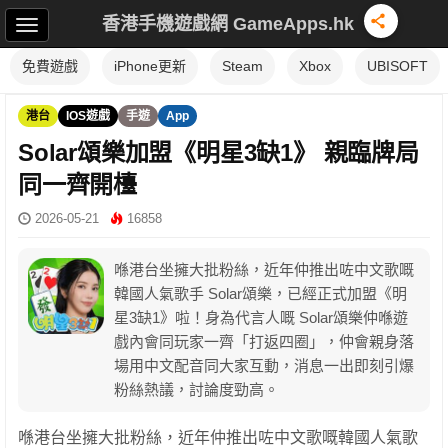
香港手機遊戲網 GameApps.hk
免費遊戲
iPhone更新
Steam
Xbox
UBISOFT
港台
IOS遊戲
手遊
App
Solar頌樂加盟《明星3缺1》 親臨牌局
同一齊開檯
2026-05-21
16858
喺港台坐擁大批粉絲，近年仲推出咗中文歌嘅
韓國人氣歌手 Solar頌樂，已經正式加盟《明
星3缺1》啦！身為代言人嘅 Solar頌樂仲喺遊
戲內會同玩家一齊「打返四圈」，仲會親身落
場用中文配音同大家互動，消息一出即刻引爆
粉絲熱議，討論度勁高。
喺港台坐擁大批粉絲，近年仲推出咗中文歌嘅韓國人氣歌