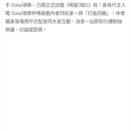
手 Solar頌樂，已經正式加盟《明星3缺1》啦！身為代言人
嘅 Solar頌樂仲喺遊戲內會同玩家一齊「打返四圈」，仲會
親身落場用中文配音同大家互動，消息一出即刻引爆粉絲
熱議，討論度勁高。