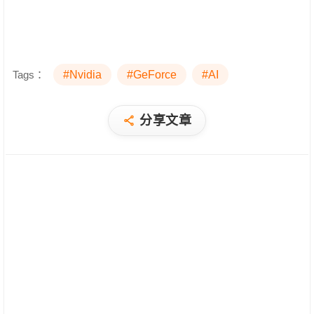
Tags：
#Nvidia
#GeForce
#AI
分享文章