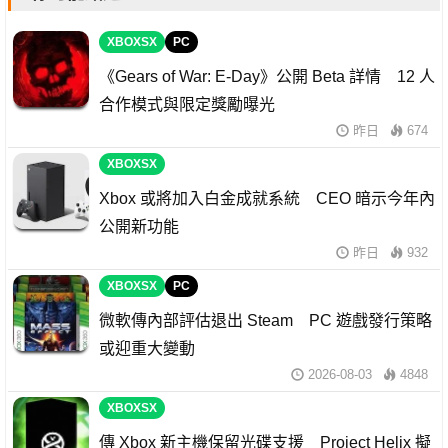
XBOXSX
PC
《Gears of War: E-Day》公開 Beta 詳情 12 人
合作模式與限定獎勵曝光
昨日
674
XBOXSX
Xbox 或將加入白金成就系統 CEO 暗示今年內
公開新功能
昨日
932
XBOXSX
PC
微軟傳內部評估退出 Steam PC 遊戲發行策略
或迎重大變動
2026-08-03
4848
XBOXSX
傳 Xbox 新主機保留光碟支援 Project Helix 擬