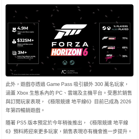
此外，遊戲亦透過 Game Pass 吸引額外 300 萬名玩家，
涵蓋 Xbox 生態系內的 PC、雲端及主機平台。受惠於銷售
與訂閱玩家表現，《極限競速 地平線6》目前已成為 2026
年第四暢銷遊戲。
隨著 PS5 版本預定於今年稍後推出，《極限競速 地平線
6》預料將迎來更多玩家，銷售表現亦有機會進一步提升。