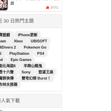
啟
28761
 近 30 日熱門主題
費遊戲
iPhone更新
eam
Xbox
UBISOFT
llDivers 2
Pokemon Go
S
PlayStation
PS4
od
Epic Games
勒比海盜6
羊蹄山戰鬼
雲十六聲
Sony
慾望王座
庸群俠傳
雙穹幻想 Burst！
布林水族箱
新人氣下載
...