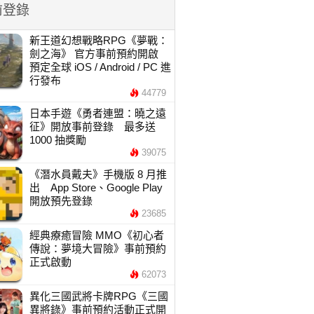
前登錄
新王道幻想戰略RPG《夢戰：
劍之海》 官方事前預約開啟
預定全球 iOS / Android / PC 進
行發布
44779
日本手遊《勇者連盟：曉之遠
征》開放事前登錄 最多送
1000 抽獎勵
39075
《潛水員戴夫》手機版 8 月推
出 App Store、Google Play
開放預先登錄
23685
經典療癒冒險 MMO《初心者
傳說：夢境大冒險》事前預約
正式啟動
62073
異化三國武將卡牌RPG《三國
異將錄》事前預約活動正式開