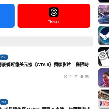
Thread
PS5
ix 傳豪擲近億美元搶《GTA 6》獨家影片 僅限時
半小時
487
PS5