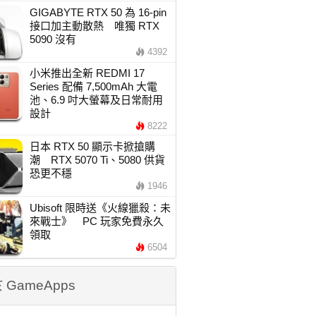
GIGABYTE RTX 50 為 16-pin
接口加主動散熱 唯獨 RTX
5090 沒有
4392
小米推出全新 REDMI 17
Series 配備 7,500mAh 大電
池、6.9 吋大螢幕及日常耐用
設計
8222
日本 RTX 50 顯示卡掀搶購
潮 RTX 5070 Ti、5080 供貨
恐更不穩
1946
Ubisoft 限時送《火線獵殺：未
來戰士》 PC 玩家免費永久
領取
6504
 GameApps