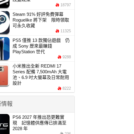
18797
Steam 91% 好評免費彈幕
Roguelike 將下架 限時領取
可永久收藏
11325
PS5 僅推 13 款獨佔遊戲 仍
成 Sony 歷來最賺錢
PlayStation 世代
9288
小米推出全新 REDMI 17
Series 配備 7,500mAh 大電
池、6.9 吋大螢幕及日常耐用
設計
8222
新情報
PS6 2027 年推出恐更難實
現 記憶體供應傳已排滿至
2028 年
236