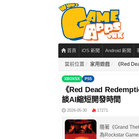
首頁
iOS 新聞
Android 新聞
當前位置
家用遊戲
《Red D
XBOXSX
PS5
《Red Dead Redemp
談AI縮短開發時間
2026-05-30
17271
隨著《Grand T
為Rockstar Ga