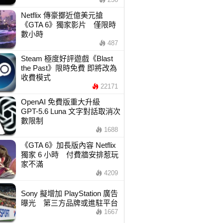
Netflix 傳豪擲近億美元搶
《GTA 6》獨家影片 僅限時
數小時
487
Steam 極度好評遊戲《Blast
the Past》限時免費 即將改為
收費模式
22171
OpenAI 免費版重大升級
GPT-5.6 Luna 文字對話取消次
數限制
1688
《GTA 6》加長版內容 Netflix
獨家 6 小時 付費牆安排惹玩
家不滿
4209
Sony 擬增加 PlayStation 廣告
曝光 第三方品牌或進駐平台
1667