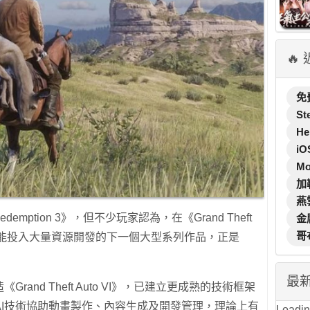
🔥
免
St
He
iO
M
加
燕
demption 3》，但不少玩家認為，在《Grand Theft
金
哥
ar最有可能投入大量資源開發的下一個大型系列作品，正是
最
Grand Theft Auto VI》，已建立更成熟的技術框架
AI技術協助動畫製作、內容生成及開發管理，理論上有
Loading