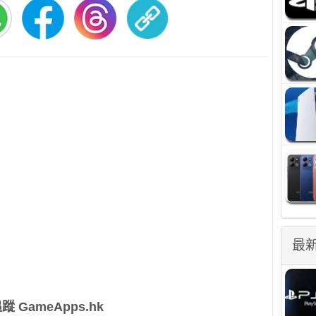
最
蹤 GameApps.hk