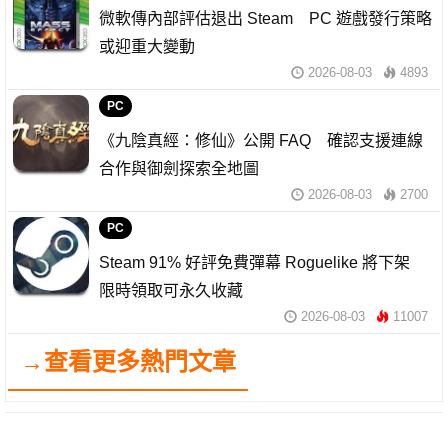
微軟傳內部評估退出 Steam PC 遊戲發行策略
或迎重大變動
2026-08-03
4893
PC
《九陰真經：修仙》公開 FAQ 確認支援連線
合作與御劍探索全地圖
2026-08-03
2700
PC
Steam 91% 好評免費彈幕 Roguelike 將下架
限時領取可永久收藏
2026-08-03
11007
→查看更多熱門文章