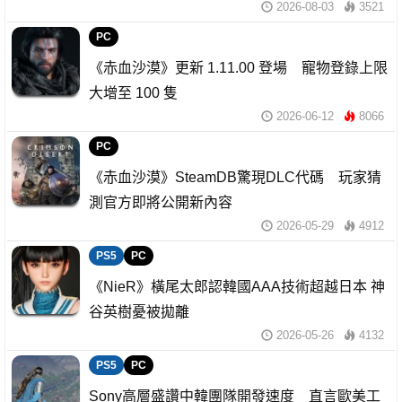
2026-08-03
3521
PC
《赤血沙漠》更新 1.11.00 登場 寵物登錄上限
大增至 100 隻
2026-06-12
8066
PC
《赤血沙漠》SteamDB驚現DLC代碼 玩家猜
測官方即將公開新內容
2026-05-29
4912
PS5
PC
《NieR》橫尾太郎認韓國AAA技術超越日本 神
谷英樹憂被拋離
2026-05-26
4132
PS5
PC
Sony高層盛讚中韓團隊開發速度 直言歐美工