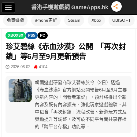
香港手機遊戲網 GameApps.hk
免費遊戲
iPhone更新
Steam
Xbox
UBISOFT
XBOXSX
PS5
PC
珍艾碧絲《赤血沙漠》公開 「再次封
鎖」等6月至9月更新預告
2026-06-02
4104
韓國遊戲研發商珍艾碧絲於今（2日）透過
《赤血沙漠》官方網站公開預告6月至9月主要
更新內容的「開發者筆記」，預計將推出全新
內容及既有內容擴充，強化玩家遊戲體驗。其
中包含「再次封鎖」流程改善、新遊玩方式及
獎勵提升等調整，及可於不同平台間共享存檔
的「跨平台存檔」功能等。