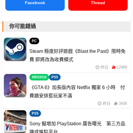
Facebook
Thread
你可能錯過
PC
Steam 極度好評遊戲《Blast the Past》限時免
費 即將改為收費模式
昨日
12989
XBOXSX
PS5
《GTA 6》加長版內容 Netflix 獨家 6 小時 付
費牆安排惹玩家不滿
昨日
3408
PS5
Sony 擬增加 PlayStation 廣告曝光 第三方品
牌或進駐平台