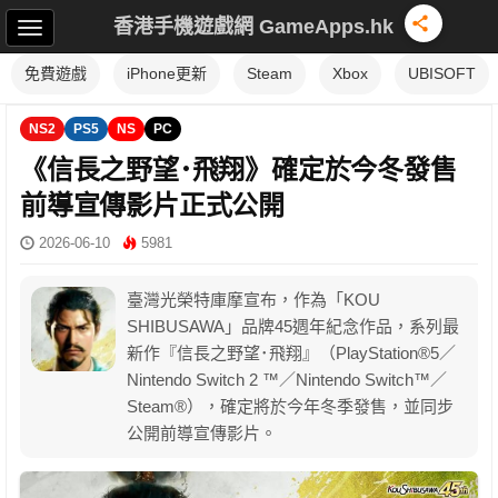
香港手機遊戲網 GameApps.hk
免費遊戲
iPhone更新
Steam
Xbox
UBISOFT
NS2
PS5
NS
PC
《信長之野望･飛翔》確定於今冬發售
前導宣傳影片正式公開
2026-06-10
5981
臺灣光榮特庫摩宣布，作為「KOU
SHIBUSAWA」品牌45週年紀念作品，系列最
新作『信長之野望･飛翔』（PlayStation®5／
Nintendo Switch 2 ™／Nintendo Switch™／
Steam®），確定將於今年冬季發售，並同步
公開前導宣傳影片。