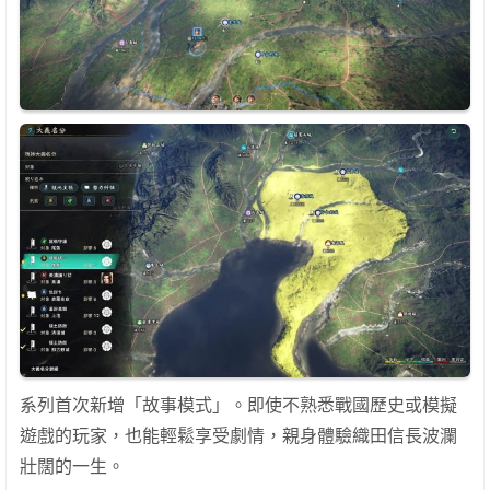
系列首次新增「故事模式」。即使不熟悉戰國歷史或模擬
遊戲的玩家，也能輕鬆享受劇情，親身體驗織田信長波瀾
壯闊的一生。