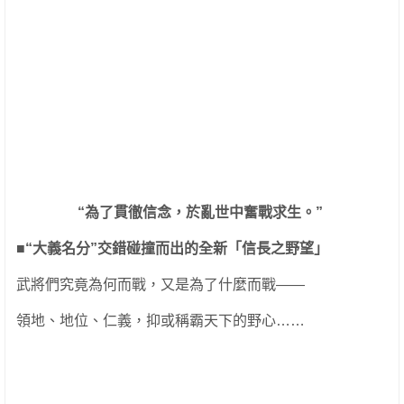
“
為了貫徹信念，於亂世中奮戰求生。”
■“
大義名分”交錯碰撞而出的全新「信長之野望」
武將們究竟為何而戰，又是為了什麼而戰——
領地、地位、仁義，抑或稱霸天下的野心……