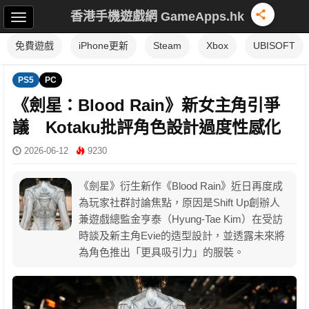
香港手機遊戲網 GameApps.hk
免費遊戲
iPhone更新
Steam
Xbox
UBISOFT
PS5
PC
《劍星：Blood Rain》新女主角引爭
議 Kotaku批評角色設計過度性感化
2026-06-12
9230
《劍星》衍生新作《Blood Rain》近日再度成
為玩家社群討論焦點，原因是Shift Up創辦人
兼遊戲總監金亨泰（Hyung-Tae Kim）在受訪
時談及新主角Evie的造型設計，並透露未來將
為角色推出「更具吸引力」的服裝。