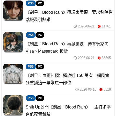
PS5
PC
《劍星：Blood Rain》遭玩家請願 要求移除性
感服裝引熱議
2026-06-21
11761
PS5
PC
《劍星：Blood Rain》再掀風波 傳有玩家向
Visa、Mastercard 投訴
2026-06-21
35595
PS5
PC
《劍星：血雨》預告播放近 150 萬次 網民瘋
狂重播這一幕聚焦一部位
2026-06-16
5818
PS5
PC
Shift Up公開《劍星：Blood Rain》 主打多平
台低配置體驗