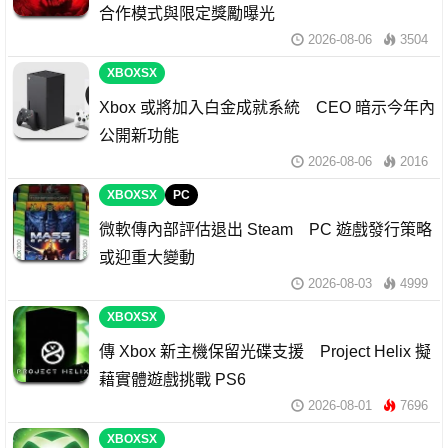
合作模式與限定獎勵曝光
2026-08-06
3504
XBOXSX
Xbox 或將加入白金成就系統 CEO 暗示今年內
公開新功能
2026-08-06
2016
XBOXSX
PC
微軟傳內部評估退出 Steam PC 遊戲發行策略
或迎重大變動
2026-08-03
4999
XBOXSX
傳 Xbox 新主機保留光碟支援 Project Helix 擬
藉實體遊戲挑戰 PS6
2026-08-01
7696
XBOXSX