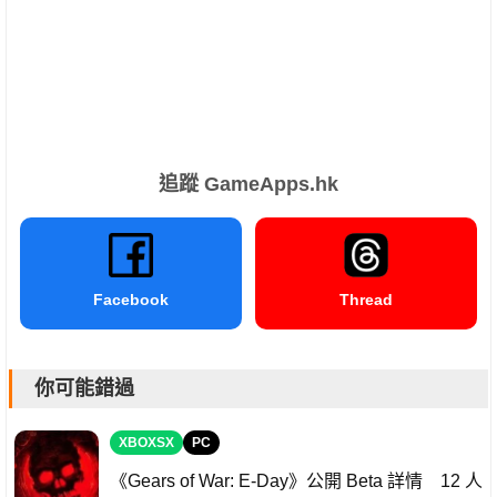
追蹤 GameApps.hk
Facebook
Thread
你可能錯過
XBOXSX
PC
《Gears of War: E-Day》公開 Beta 詳情 12 人