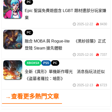
PC
Epic 聖誕免費遊戲含 LGBT 題材遭部分玩家嫌
棄
2025-12-22
8430
PC
融合 MOBA 與 Rogue-lite 《黑紗掠襲》正式
登陸 Steam 搶先體驗
2025-12-16
7337
XBOXSX
PS5
PC
全新《異形》單機新作曝光 消息指玩法近似
《盗墓者羅拉：暗影》
2025-12-13
6723
→查看更多熱門文章