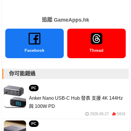
追蹤 GameApps.hk
Facebook
Thread
你可能錯過
PC
Anker Nano USB-C Hub 發表 支援 4K 144Hz
與 100W PD
2026-05-27
5919
PC