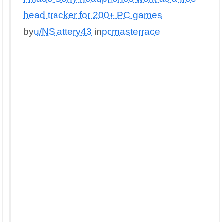
head tracker for 200+ PC games
by
u/NSlattery43
in
pcmasterrace