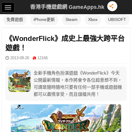
香港手機遊戲網 GameApps.hk
免費遊戲
iPhone更新
Steam
Xbox
UBISOFT
《WonderFlick》成史上最強大跨平台
遊戲！
2013-08-26
12166
全新手機角色扮演遊戲《WonderFlick》今天
公開最新情報，本作將會令各位超意想不到，
可謂是隨時隨地只要有任何一部手機或遊戲機
都可以盡情享受，而且儲檔共用！