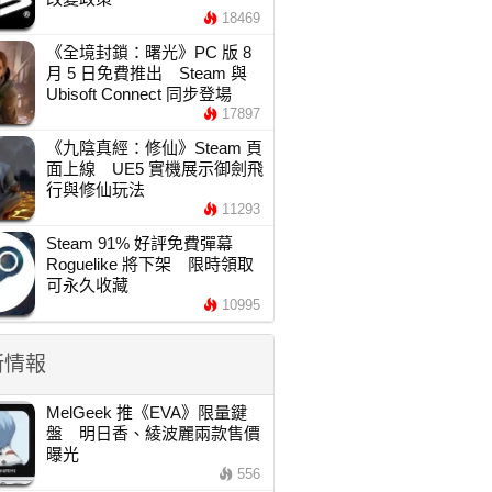
18469
《全境封鎖：曙光》PC 版 8
月 5 日免費推出 Steam 與
Ubisoft Connect 同步登場
17897
《九陰真經：修仙》Steam 頁
面上線 UE5 實機展示御劍飛
行與修仙玩法
11293
Steam 91% 好評免費彈幕
Roguelike 將下架 限時領取
可永久收藏
10995
新情報
MelGeek 推《EVA》限量鍵
盤 明日香、綾波麗兩款售價
曝光
556