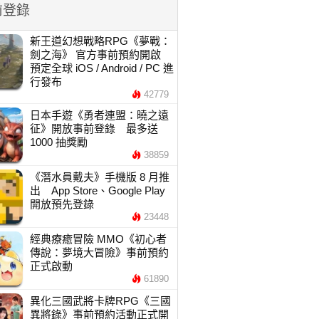
前登錄
新王道幻想戰略RPG《夢戰：
劍之海》 官方事前預約開啟
預定全球 iOS / Android / PC 進
行發布
42779
日本手遊《勇者連盟：曉之遠
征》開放事前登錄 最多送
1000 抽獎勵
38859
《潛水員戴夫》手機版 8 月推
出 App Store、Google Play
開放預先登錄
23448
經典療癒冒險 MMO《初心者
傳說：夢境大冒險》事前預約
正式啟動
61890
異化三國武將卡牌RPG《三國
異將錄》事前預約活動正式開