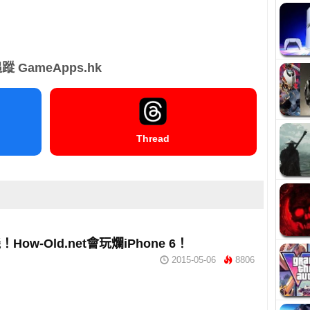
蹤 GameApps.hk
Thread
How-Old.net會玩爛iPhone 6！
2015-05-06
8806