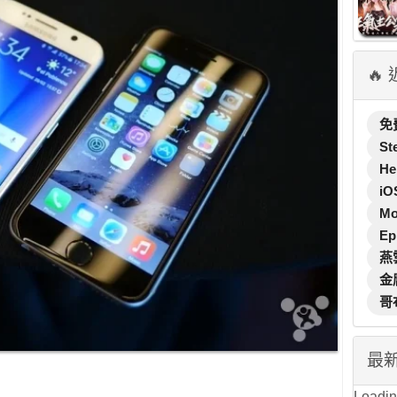
🔥
免
St
He
iO
M
Ep
燕
金
哥
最
Loading