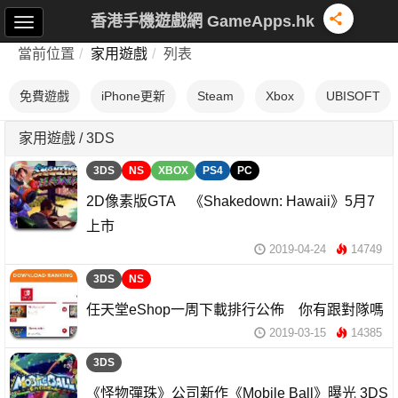
香港手機遊戲網 GameApps.hk
當前位置
家用遊戲
列表
免費遊戲
iPhone更新
Steam
Xbox
UBISOFT
家用遊戲 / 3DS
3DS
NS
XBOX
PS4
PC
2D像素版GTA 《Shakedown: Hawaii》5月7
上市
2019-04-24
14749
3DS
NS
任天堂eShop一周下載排行公佈 你有跟對隊嗎
2019-03-15
14385
3DS
《怪物彈珠》公司新作《Mobile Ball》曝光 3DS