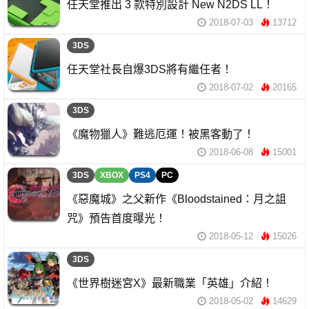
任天堂推出 3 款特別設計 New N2DS LL！
2018-07-03
13712
3DS
任天堂社長自爆3DS將有繼任者！
2018-07-02
20165
3DS
《魔物獵人》難逃厄運！被黑客動了！
2018-06-08
15001
3DS
XBOX
PS4
PC
《惡魔城》之父新作《Bloodstained：月之詛
咒》預告首度曝光！
2018-05-12
15026
3DS
《世界樹迷宮X》最新職業「英雄」介紹！
2018-05-02
14629