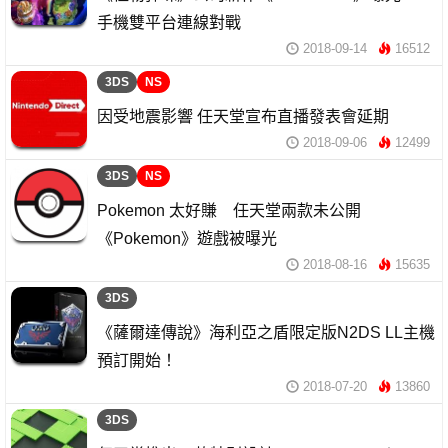
手機雙平台連線對戰
2018-09-14
16512
3DS
NS
因受地震影響 任天堂宣布直播發表會延期
2018-09-06
12499
3DS
NS
Pokemon 太好賺 任天堂兩款未公開
《Pokemon》遊戲被曝光
2018-08-16
15635
3DS
《薩爾達傳說》海利亞之盾限定版N2DS LL主機
預訂開始！
2018-07-20
13860
3DS