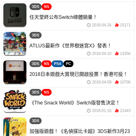
3DS
NS
任天堂終公布Switch總體銷量！
2018-04-26
15171
3DS
ATLUS最新作《世界樹迷宮X》發表！
2018-04-10
14356
3DS
NS
PS4
PC
2018日本遊戲大賞現已開啟投票！香港可投！
2018-04-09
10706
3DS
NS
《The Snack World》Switch版發售決定！
2018-01-16
21443
3DS
加強版遊戲！《名偵探比卡超》3DS新作3月23