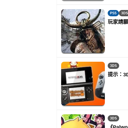
PS5
3DS
玩家請願
3DS
提示：3
3DS
《Palw