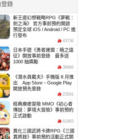
前登錄
新王道幻想戰略RPG《夢戰：
劍之海》 官方事前預約開啟
預定全球 iOS / Android / PC 進
行發布
43736
日本手遊《勇者連盟：曉之遠
征》開放事前登錄 最多送
1000 抽獎勵
38966
《潛水員戴夫》手機版 8 月推
出 App Store、Google Play
開放預先登錄
23591
經典療癒冒險 MMO《初心者
傳說：夢境大冒險》事前預約
正式啟動
61993
異化三國武將卡牌RPG《三國
異將錄》事前預約活動正式開