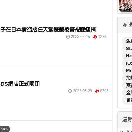
🔥
男子在日本賣盜版任天堂遊戲被警視廳逮捕
2023-06-15
12862
免
St
He
iO
M
加
和3DS網店正式關閉
燕
2023-03-28
8708
金
哥
最
3DS
Loading