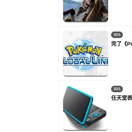
3DS
完了《P
3DS
任天堂表