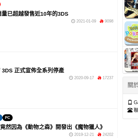
h銷量已超越發售近10年的3DS
2021-01-09
9098
 3DS 正式宣佈全系列停產
2020-09-17
17237
關於
G
聯
PC
om竟然因為《動物之森》開發出《魔物獵人》
2019-12-21
24202