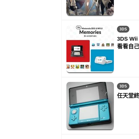
3DS
3DS 
看看自
3DS
任天堂終