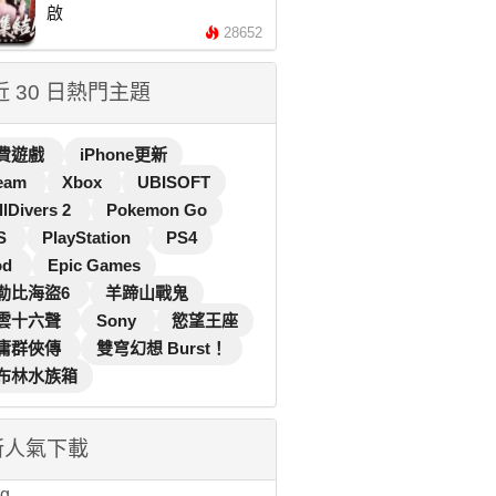
啟
28652
 近 30 日熱門主題
費遊戲
iPhone更新
eam
Xbox
UBISOFT
llDivers 2
Pokemon Go
S
PlayStation
PS4
od
Epic Games
勒比海盜6
羊蹄山戰鬼
雲十六聲
Sony
慾望王座
庸群俠傳
雙穹幻想 Burst！
布林水族箱
新人氣下載
...