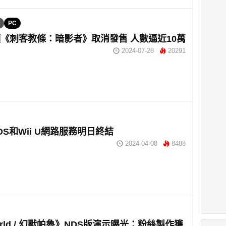
PC
《刺客教條：暗影者》取消發售 人數逼近10萬
2024-07-28
20291
DS和Wii U網路服務明日終結
2024-04-08
8488
orld / 幻獸帕魯》NDS版演示曝光：粉絲製作獲