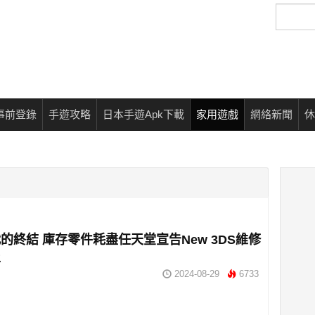
搜
尋
事前登錄
手遊攻略
日本手遊Apk下載
家用遊戲
網絡新聞
休
的終結 庫存零件耗盡任天堂宣告New 3DS維修
止
2024-08-29
6733