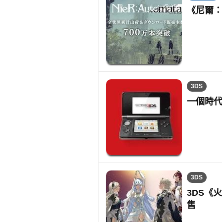
《尼爾：
3DS
一個時代
3DS
3DS《
售