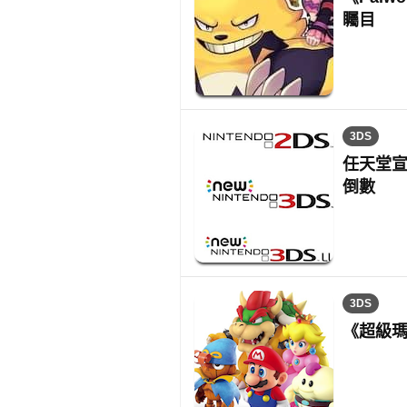
矚目
3DS
任天堂宣
倒數
3DS
《超級瑪