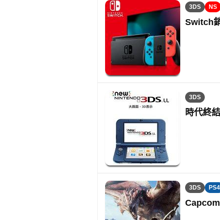
3DS
NS
Switc
3DS
時代終結
3DS
PS4
Capc