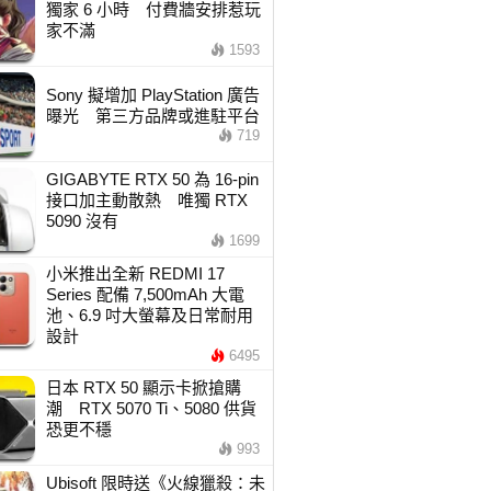
獨家 6 小時 付費牆安排惹玩
家不滿
1593
Sony 擬增加 PlayStation 廣告
曝光 第三方品牌或進駐平台
719
GIGABYTE RTX 50 為 16-pin
接口加主動散熱 唯獨 RTX
5090 沒有
1699
小米推出全新 REDMI 17
Series 配備 7,500mAh 大電
池、6.9 吋大螢幕及日常耐用
設計
6495
日本 RTX 50 顯示卡掀搶購
潮 RTX 5070 Ti、5080 供貨
恐更不穩
993
Ubisoft 限時送《火線獵殺：未