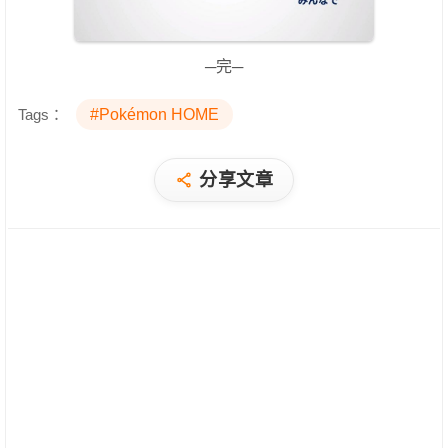
─完─
Tags：
#Pokémon HOME
分享文章