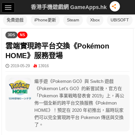
香港手機遊戲網 GameApps.hk
免費遊戲
iPhone更新
Steam
Xbox
UBISOFT
3DS
NS
雲端實現跨平台交換《Pokémon
HOME》服務登場
2019-05-29
13916
繼手遊《Pokemon GO》與 Switch 遊戲
《Pokemon Let's GO》的新嘗試後，官方在
「Pokemon 事業戰略發表會 2019」上，再公
佈一個全新的跨平台交換服務《Pokémon
HOME》！預定在 2020 年初推出，届時玩家
們可以完全實現跨平台 Pokemon 傳送與交換
了。