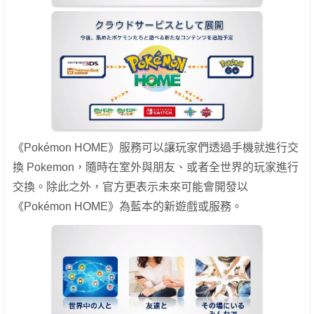
《Pokémon HOME》服務可以讓玩家們透過手機就進行交
換 Pokemon，隨時在室外與朋友、或者全世界的玩家進行
交換。除此之外，官方更表示未來可能會開發以
《Pokémon HOME》為藍本的新遊戲或服務。