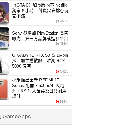
《GTA 6》加長版內容 Netflix
獨家 6 小時 付費牆安排惹玩
家不滿
4938
Sony 擬增加 PlayStation 廣告
曝光 第三方品牌或進駐平台
1890
GIGABYTE RTX 50 為 16-pin
接口加主動散熱 唯獨 RTX
5090 沒有
5413
小米推出全新 REDMI 17
Series 配備 7,500mAh 大電
池、6.9 吋大螢幕及日常耐用
設計
8660
 GameApps