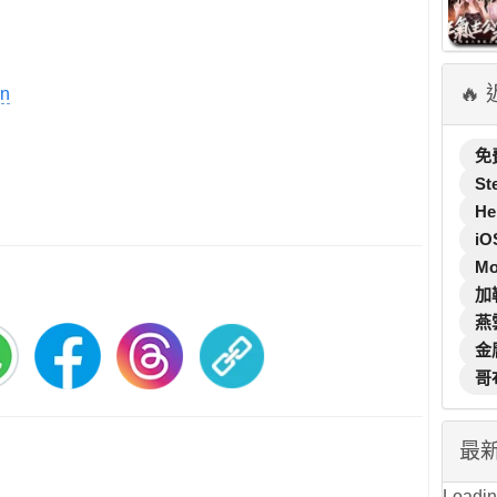
🔥
1n
免
St
He
iO
M
加
燕
金
哥
最
Loading