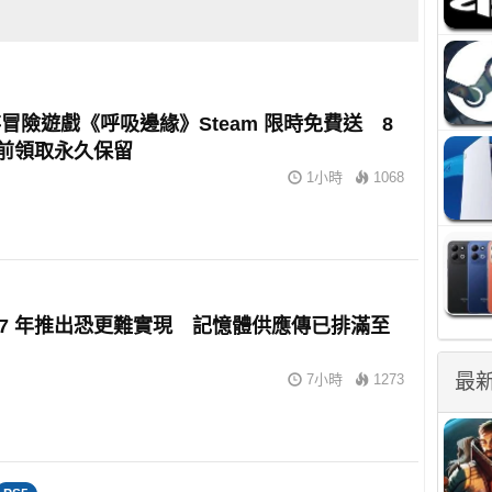
冒險遊戲《呼吸邊緣》Steam 限時免費送 8
 日前領取永久保留
1小時
1068
2027 年推出恐更難實現 記憶體供應傳已排滿至
最
7小時
1273