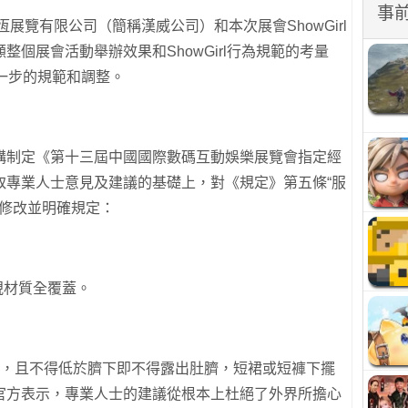
事
信恆展覽有限公司（簡稱漢威公司）和本次展會ShowGirl
個展會活動舉辦效果和ShowGirl行為規範的考量
進一步的規範和調整。
構制定《第十三屆中國國際數碼互動娛樂展覽會指定經
取專業人士意見及建議的基礎上，對《規定》第五條“服
了修改並明確規定：
視材質全覆蓋。
上，且不得低於臍下即不得露出肚臍，短裙或短褲下擺
官方表示，專業人士的建議從根本上杜絕了外界所擔心