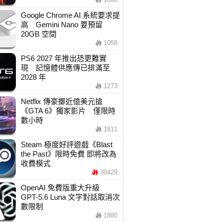
Google Chrome AI 系統要求提
高 Gemini Nano 要預留
20GB 空間
1058
PS6 2027 年推出恐更難實
現 記憶體供應傳已排滿至
2028 年
1273
Netflix 傳豪擲近億美元搶
《GTA 6》獨家影片 僅限時
數小時
1811
Steam 極度好評遊戲《Blast
the Past》限時免費 即將改為
收費模式
30429
OpenAI 免費版重大升級
GPT-5.6 Luna 文字對話取消次
數限制
1880