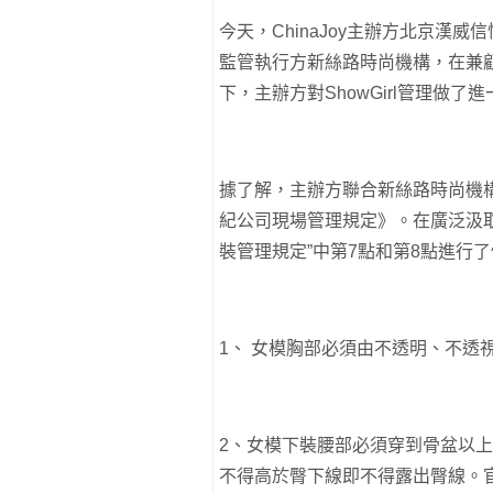
今天，ChinaJoy主辦方北京漢威
監管執行方新絲路時尚機構，在兼顧整
下，主辦方對ShowGirl管理做了
據了解，主辦方聯合新絲路時尚機
紀公司現場管理規定》。在廣泛汲
裝管理規定”中第7點和第8點進行
1、 女模胸部必須由不透明、不透
2、女模下裝腰部必須穿到骨盆以
不得高於臀下線即不得露出臀線。