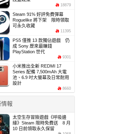
18879
Steam 91% 好評免費彈幕
Roguelike 將下架 限時領取
可永久收藏
11395
PS5 僅推 13 款獨佔遊戲 仍
成 Sony 歷來最賺錢
PlayStation 世代
9301
小米推出全新 REDMI 17
Series 配備 7,500mAh 大電
池、6.9 吋大螢幕及日常耐用
設計
8660
新情報
太空生存冒險遊戲《呼吸邊
緣》Steam 限時免費送 8 月
10 日前領取永久保留
1068