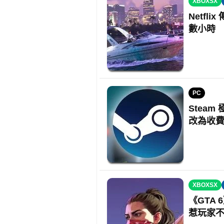
XBOXSX
Netfl
數小時
PC
Steam
改為收
XBOXSX
《GTA 
惹玩家