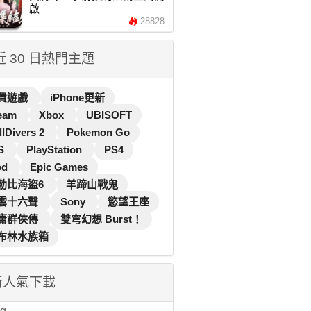
啟
28828
 近 30 日熱門主題
費遊戲
iPhone更新
eam
Xbox
UBISOFT
llDivers 2
Pokemon Go
S
PlayStation
PS4
od
Epic Games
勒比海盜6
羊蹄山戰鬼
雲十六聲
Sony
慾望王座
庸群俠傳
雙穹幻想 Burst！
布林水族箱
新人氣下載
...