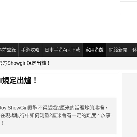
搜
尋
事前登錄
手遊攻略
日本手遊Apk下載
家用遊戲
網絡新聞
休
y官方Showgirl規定出爐！
irl規定出爐！
Joy ShowGirl露胸不得超過2厘米的話題炒的沸揚，
在現場執行中如何測量2厘米會有一定的難度。於事
令！