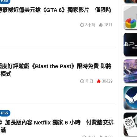
PS5
ix 傳豪擲近億美元搶《GTA 6》獨家影片 僅限時
8小時
1811
 極度好評遊戲《Blast the Past》限時免費 即將
費模式
昨日
30429
PS5
6》加長版內容 Netflix 獨家 6 小時 付費牆安排
不滿