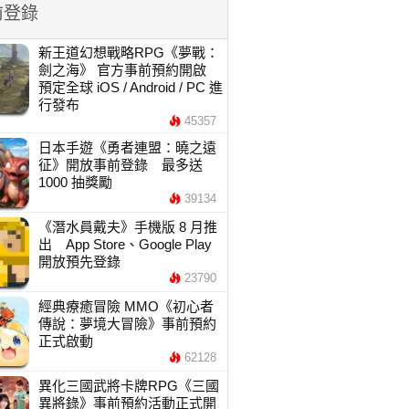
前登錄
新王道幻想戰略RPG《夢戰：
劍之海》 官方事前預約開啟
預定全球 iOS / Android / PC 進
行發布
45357
日本手遊《勇者連盟：曉之遠
征》開放事前登錄 最多送
1000 抽獎勵
39134
《潛水員戴夫》手機版 8 月推
出 App Store、Google Play
開放預先登錄
23790
經典療癒冒險 MMO《初心者
傳說：夢境大冒險》事前預約
正式啟動
62128
異化三國武將卡牌RPG《三國
異將錄》事前預約活動正式開