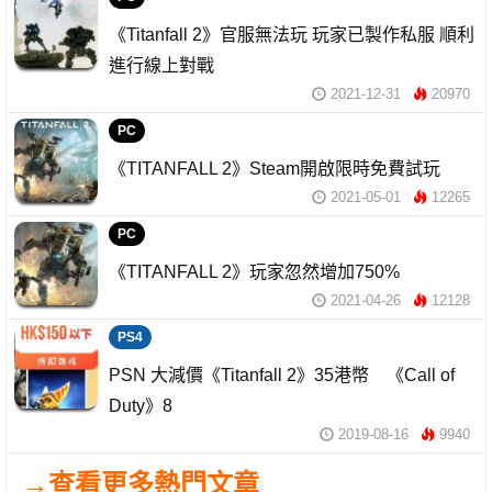
《Titanfall 2》官服無法玩 玩家已製作私服 順利
進行線上對戰
2021-12-31
20970
PC
《TITANFALL 2》Steam開啟限時免費試玩
2021-05-01
12265
PC
《TITANFALL 2》玩家忽然增加750%
2021-04-26
12128
PS4
PSN 大減價《Titanfall 2》35港幣 《Call of
Duty》8
2019-08-16
9940
→查看更多熱門文章