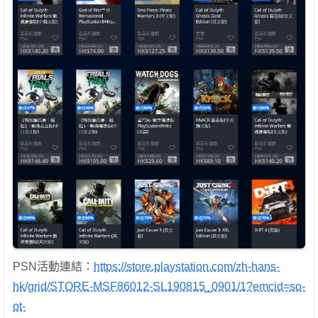
PSN活動連結：
https://store.playstation.com/zh-hans-
hk/grid/STORE-MSF86012-SL190815_0901/1?emcid=so-
ot-