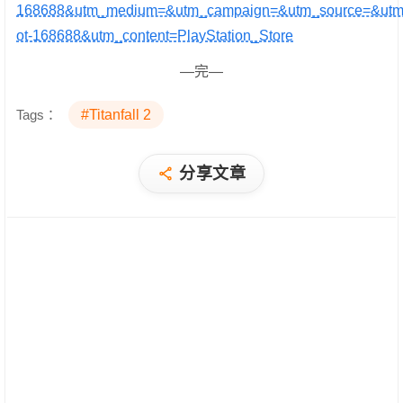
168688&utm_medium=&utm_campaign=&utm_source=&utm
ot-168688&utm_content=PlayStation_Store
—完—
Tags：
#Titanfall 2
分享文章