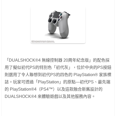
「
DUALSHOCK®4
無線控制器
20
周年紀念版」的配色採
用了擬似初代
PS
的特別色「初代灰」，位於中央的
PS
按鈕
則選用了令人聯想到初代
PS
的四色的
PlayStation®
家族標
誌。玩家可透過「
PlayStation
」的原點—初代
PS
、最先端
的
PlayStation®4
（
PS4™
）以及這款融合新舊設計的
DUALSHOCK®4
來體驗遊戲以及其他服務
內
容
。