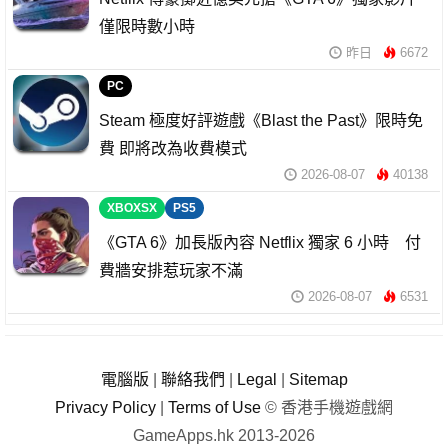
僅限時數小時
昨日
6672
PC
Steam 極度好評遊戲《Blast the Past》限時免
費 即將改為收費模式
2026-08-07
40138
XBOXSX
PS5
《GTA 6》加長版內容 Netflix 獨家 6 小時 付
費牆安排惹玩家不滿
2026-08-07
6531
電腦版
|
聯絡我們
|
Legal
|
Sitemap
Privacy Policy
|
Terms of Use
© 香港手機遊戲網
GameApps.hk 2013-2026