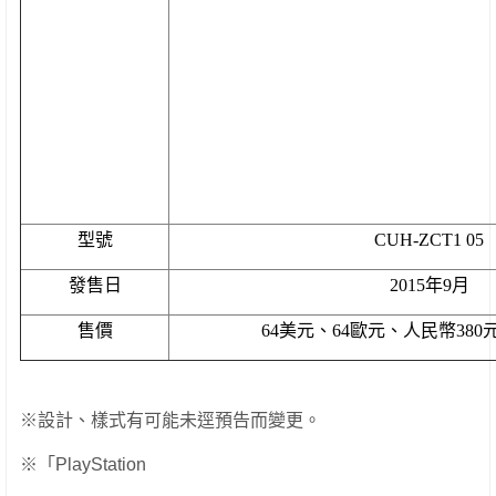
型號
CUH-ZCT1 05
發售日
2015
年
9
月
售價
64
美元
、
64
歐元
、
人民幣
380
※
設計、樣式有可能未逕預告而變更。
※「PlayStation