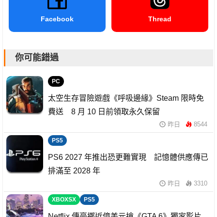
Facebook
Thread
你可能錯過
PC
太空生存冒險遊戲《呼吸邊緣》Steam 限時免
費送 8 月 10 日前領取永久保留
昨日
8544
PS5
PS6 2027 年推出恐更難實現 記憶體供應傳已
排滿至 2028 年
昨日
3310
XBOXSX
PS5
Netflix 傳豪擲近億美元搶《GTA 6》獨家影片