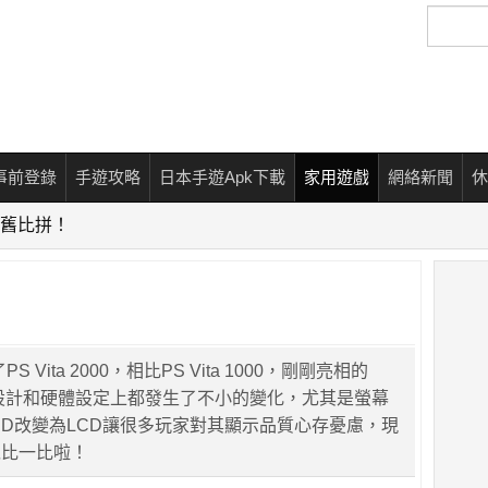
搜
尋
事前登錄
手遊攻略
日本手遊Apk下載
家用遊戲
網絡新聞
休
 新舊比拼！
S Vita 2000，相比PS Vita 1000，剛剛亮相的
觀設計和硬體設定上都發生了不小的變化，尤其是螢幕
ED改變為LCD讓很多玩家對其顯示品質心存憂慮，現
以比一比啦！