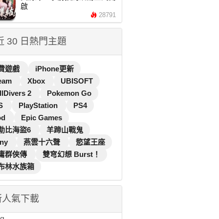
啟
28791
 近 30 日熱門主題
費遊戲
iPhone更新
eam
Xbox
UBISOFT
llDivers 2
Pokemon Go
S
PlayStation
PS4
od
Epic Games
勒比海盜6
羊蹄山戰鬼
ny
燕雲十六聲
慾望王座
庸群俠傳
雙穹幻想 Burst！
布林水族箱
新人氣下載
...