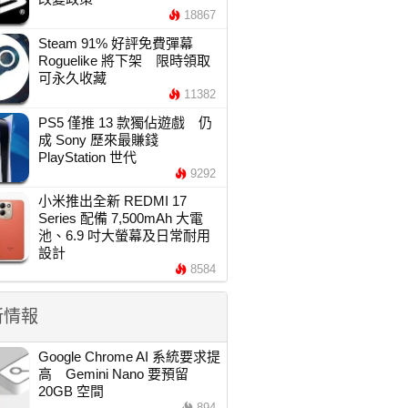
18867
Steam 91% 好評免費彈幕
Roguelike 將下架 限時領取
可永久收藏
11382
PS5 僅推 13 款獨佔遊戲 仍
成 Sony 歷來最賺錢
PlayStation 世代
9292
小米推出全新 REDMI 17
Series 配備 7,500mAh 大電
池、6.9 吋大螢幕及日常耐用
設計
8584
新情報
Google Chrome AI 系統要求提
高 Gemini Nano 要預留
20GB 空間
894