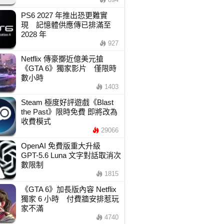
PS6 2027 年推出恐更難實
現 記憶體供應傳已排滿至
2028 年
927
Netflix 傳豪擲近億美元搶
《GTA 6》獨家影片 僅限時
數小時
1403
Steam 極度好評遊戲《Blast
the Past》限時免費 即將改為
收費模式
29066
OpenAI 免費版重大升級
GPT-5.6 Luna 文字對話取消次
數限制
1815
《GTA 6》加長版內容 Netflix
獨家 6 小時 付費牆安排惹玩
家不滿
4740