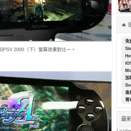
🔥
免
St
）和PSV 2000（下）螢幕效果對比一。
He
iO
M
加
So
金
哥
最
Loading