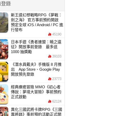
前登錄
新王道幻想戰略RPG《夢戰：
劍之海》 官方事前預約開啟
預定全球 iOS / Android / PC 進
行發布
45190
日本手遊《勇者連盟：曉之遠
征》開放事前登錄 最多送
1000 抽獎勵
39103
《潛水員戴夫》手機版 8 月推
出 App Store、Google Play
開放預先登錄
23773
經典療癒冒險 MMO《初心者
傳說：夢境大冒險》事前預約
正式啟動
62124
異化三國武將卡牌RPG《三國
異將錄》事前預約活動正式開