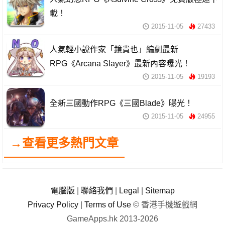
載！
2015-11-05
27433
人氣輕小說作家「鏡貴也」編劇最新
RPG《Arcana Slayer》最新內容曝光！
2015-11-05
19193
全新三國動作RPG《三國Blade》曝光！
2015-11-05
24955
→查看更多熱門文章
電腦版
|
聯絡我們
|
Legal
|
Sitemap
Privacy Policy
|
Terms of Use
© 香港手機遊戲網
GameApps.hk 2013-2026