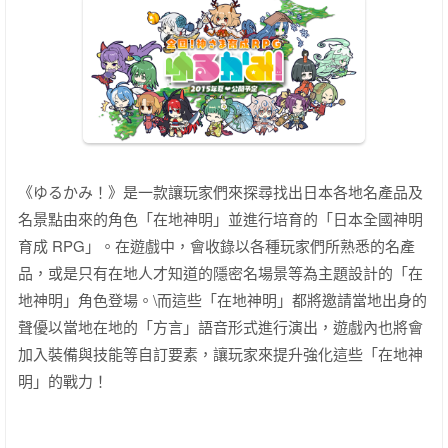
《ゆるかみ！》是一款讓玩家們來探尋找出日本各地名產品及
名景點由來的角色「在地神明」並進行培育的「日本全國神明
育成 RPG」。在遊戲中，會收錄以各種玩家們所熟悉的名產
品，或是只有在地人才知道的隱密名場景等為主題設計的「在
地神明」角色登場。\而這些「在地神明」都將邀請當地出身的
聲優以當地在地的「方言」語音形式進行演出，遊戲內也將會
加入裝備與技能等自訂要素，讓玩家來提升強化這些「在地神
明」的戰力！