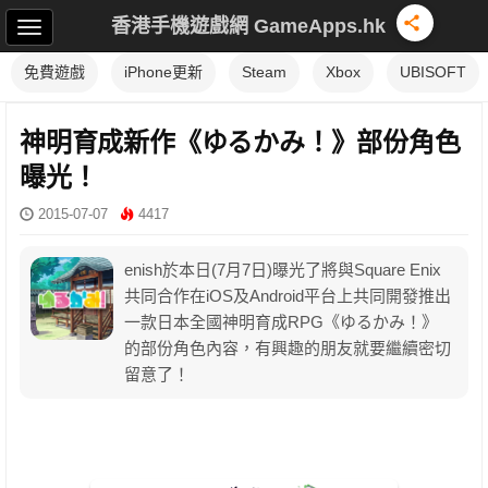
香港手機遊戲網 GameApps.hk
免費遊戲
iPhone更新
Steam
Xbox
UBISOFT
神明育成新作《ゆるかみ！》部份角色
曝光！
2015-07-07
4417
enish於本日(7月7日)曝光了將與Square Enix
共同合作在iOS及Android平台上共同開發推出
一款日本全國神明育成RPG《ゆるかみ！》
的部份角色內容，有興趣的朋友就要繼續密切
留意了！