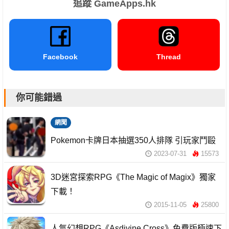
追蹤 GameApps.hk
Facebook
Thread
你可能錯過
網聞
Pokemon卡牌日本抽選350人排隊 引玩家鬥毆
2023-07-31
15573
3D迷宮探索RPG《The Magic of Magix》獨家
下載！
2015-11-05
25800
人氣幻想RPG《Asdivine Cross》免費版極速下