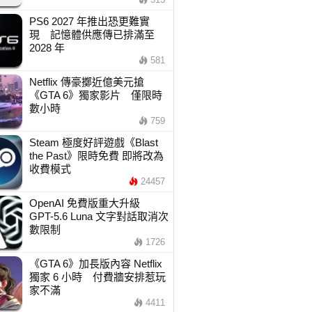
PS6 2027 年推出恐更難實
現 記憶體供應傳已排滿至
2028 年
581
Netflix 傳豪擲近億美元搶
《GTA 6》獨家影片 僅限時
數小時
759
Steam 極度好評遊戲《Blast
the Past》限時免費 即將改為
收費模式
24457
OpenAI 免費版重大升級
GPT-5.6 Luna 文字對話取消次
數限制
1726
《GTA 6》加長版內容 Netflix
獨家 6 小時 付費牆安排惹玩
家不滿
4411