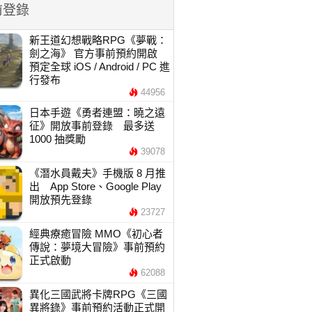
前登錄
新王道幻想戰略RPG《夢戰：
劍之海》 官方事前預約開啟
預定全球 iOS / Android / PC 進
行發布
44956
日本手遊《勇者連盟：曉之遠
征》開放事前登錄 最多送
1000 抽獎勵
39078
《潛水員戴夫》手機版 8 月推
出 App Store、Google Play
開放預先登錄
23727
經典療癒冒險 MMO《初心者
傳說：夢境大冒險》事前預約
正式啟動
62088
異化三國武將卡牌RPG《三國
異將錄》事前預約活動正式開