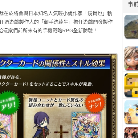
事
徵所在，就在於將會與日本知名人氣輕小說作家「鏡貴也」執
擔任過遊戲製作人的「御手洗達生」擔任遊戲開發製作
，帶給玩家們前所未有的手機戰略RPG全新體驗！