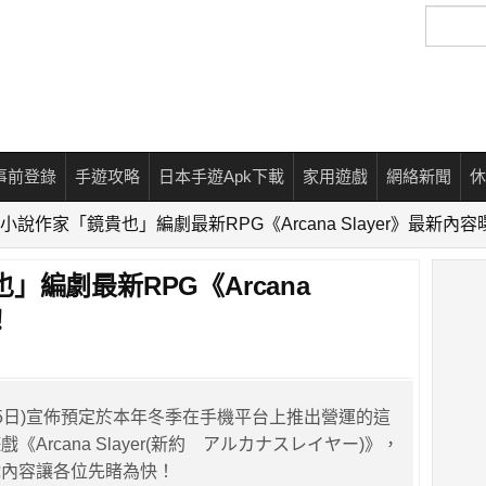
搜
尋
事前登錄
手遊攻略
日本手遊Apk下載
家用遊戲
網絡新聞
休
小說作家「鏡貴也」編劇最新RPG《Arcana Slayer》最新內
編劇最新RPG《Arcana
！
1月5日)宣佈預定於本年冬季在手機平台上推出營運的這
Arcana Slayer(新約 アルカナスレイヤー)》，
戲內容讓各位先睹為快！