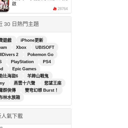
啟
28764
 近 30 日熱門主題
費遊戲
iPhone更新
eam
Xbox
UBISOFT
llDivers 2
Pokemon Go
S
PlayStation
PS4
od
Epic Games
勒比海盜6
羊蹄山戰鬼
ny
燕雲十六聲
慾望王座
庸群俠傳
雙穹幻想 Burst！
布林水族箱
新人氣下載
...