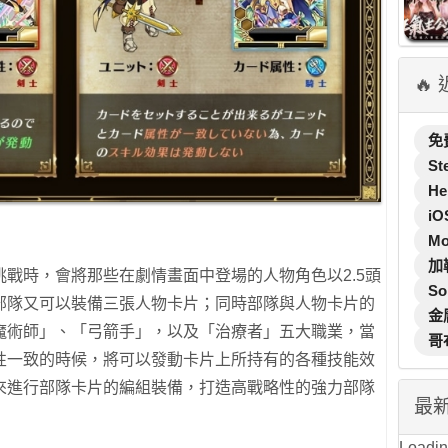
🔥
免
St
He
iO
M
加
戰時，會將那些在劇情畫面中登場的人物角色以2.5頭
So
部隊又可以裝備三張人物卡片；同時部隊與人物卡片的
金
魔術師」、「弓箭手」，以及「治療者」五大職業，當
哥
性一致的時候，將可以發動卡片上所持有的各種技能效
來進行部隊卡片的編組裝備，打造高戰略性的強力部隊
最
Loading