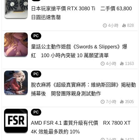
日本玩家搶平價 RTX 3080 Ti 二手價 63,800
日圓迅速售罄
4小時
828
PC
童話公主動作遊戲《Swords & Slippers》爆
紅 100 小時內突破 10 萬願望清單
4小時
1163
PC
脫衣麻將《超級真實麻將：維納斯回歸》揭秘動
捕幕後 開發團隊親身測試動作
7小時
3505
PC
AMD FSR 4.1 畫質升級有代價 RX 7800 XT
4K 效能最多跌約 10%
7小時
1422