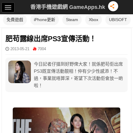
香港手機遊戲網 GameApps.hk
免費遊戲
iPhone更新
Steam
Xbox
UBISOFT
肥苟露線出席PS3宣傳活動！
2013-05-21
7004
今日記者仔搵到好野俾大家！就係肥苟佢出席
PS3既宣傳活動靚相！仲有少少性感添！不
過，事業就唔算深，寄望下次活動佢會放一啲
啦！