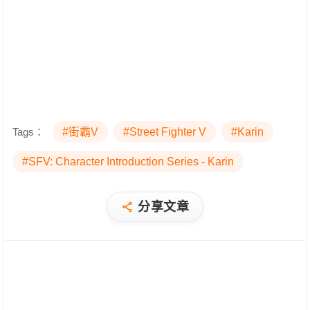
Tags：
#街霸V
#Street Fighter V
#Karin
#SFV: Character Introduction Series - Karin
分享文章