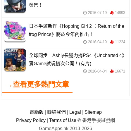
發售！
2016-07-19
14993
日本手遊新作《Hopping Girl 2 ：Return of the
frog Prince》將於今年內推出！
2016-04-19
11224
全球同步！Ashly長腿力撐PS4《Uncharted 4》
實Game試玩初次公開！(有片)
2016-04-04
16671
→查看更多熱門文章
電腦版
|
聯絡我們
|
Legal
|
Sitemap
Privacy Policy
|
Terms of Use
© 香港手機遊戲網
GameApps.hk 2013-2026