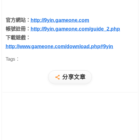
官方網站：
http://9yin.gameone.com
帳號註冊：
http://9yin.gameone.com/guide_2.php
下載遊戲：
http://www.gameone.com/download.php#9yin
Tags：
分享文章