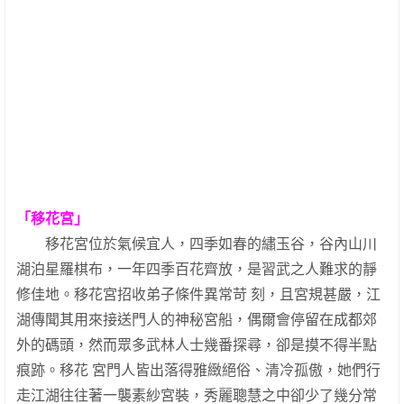
「移花宮」
移花宮位於氣候宜人，四季如春的繡玉谷，谷內山川
湖泊星羅棋布，一年四季百花齊放，是習武之人難求的靜
修佳地。移花宮招收弟子條件異常苛 刻，且宮規甚嚴，江
湖傳聞其用來接送門人的神秘宮船，偶爾會停留在成都郊
外的碼頭，然而眾多武林人士幾番探尋，卻是摸不得半點
痕跡。移花 宮門人皆出落得雅緻絕俗、清冷孤傲，她們行
走江湖往往著一襲素紗宮裝，秀麗聰慧之中卻少了幾分常