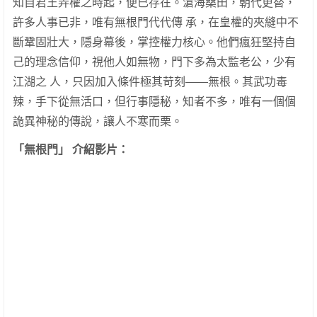
知自君王弄權之時起，便已存在。滄海桑田，朝代更替，
許多人事已非，唯有無根門代代傳 承，在皇權的夾縫中不
斷鞏固壯大，隱身幕後，掌控權力核心。他們瘋狂堅持自
己的理念信仰，視他人如無物，門下多為太監老公，少有
江湖之 人，只因加入條件極其苛刻——無根。其武功毒
辣，手下從無活口，但行事隱秘，知者不多，唯有一個個
詭異神秘的傳說，讓人不寒而栗。
「無根門」 介紹影片：