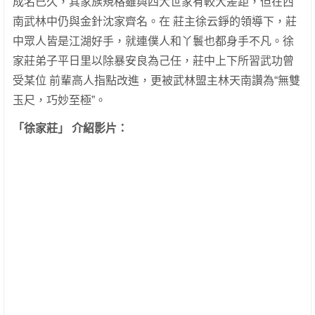
成名已久，其家族規格雖與四大世家有較大差距，但在西
南武林中仍與金針沈家齊名。在 莊主徐云錚的領導下，莊
中眾人皆是江湖好手，就連僕人和丫鬟也都身手不凡。徐
家莊弟子平日里以除暴安良為己任，莊中上下所習武功曾
受某位 前輩高人指點改進，更被武林盟主林天南讚為“無雙
玉尺，巧妙至極”。
「徐家莊」 介紹影片：