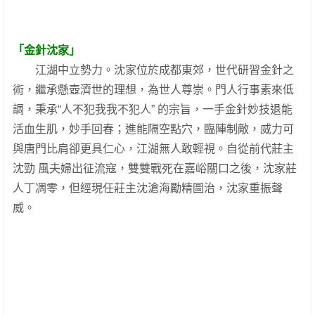
「金針沈家」
江湖中立勢力。沈家位於成都東郊，世代研習金針之
術，繼承懸壺濟世的理想，為世人尊崇。門人行事素來低
調，秉承“人不犯我我不犯人” 的宗旨，一手金針妙技退能
活血生肌，妙手回春；進能隔空點穴，臨陣制敵，威力可
與唐門比肩卻更具仁心，江湖無人敢輕視。自從前代莊主
沈勁 風夫婦出征流寇，雙雙戰死在嘉峪關口之後，沈家莊
人丁凋零，但經現任莊主沈滄海勵精圖治，沈家重振聲
威。