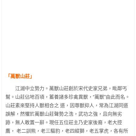
「萬獸山莊」
江湖中立勢力。萬獸山莊創於宋代史家兄弟，毗鄰丐
幫。山莊佔地百頃，蓄養諸多珍禽異獸，“萬獸”由此而名。
山莊素來堅持人獸相合之 道，因尊獸抑人，常為江湖同道
誤解，然懼於萬獸山莊聲勢之浩，武功之強，且向無劣
跡，無人敢置一辭。現任五位莊主乃史家後裔，老大控
鷹， 老二訓熊，老三驅豹，老四縱獅，老五掌虎，各有所