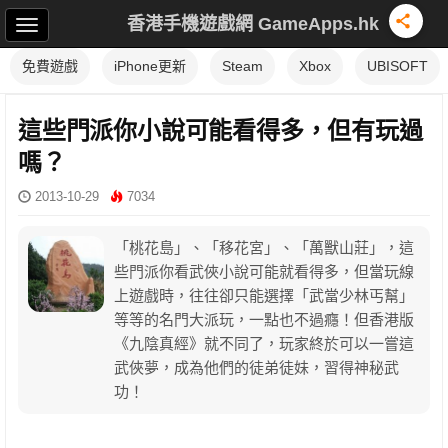
香港手機遊戲網 GameApps.hk
免費遊戲
iPhone更新
Steam
Xbox
UBISOFT
這些門派你小說可能看得多，但有玩過
嗎？
2013-10-29
7034
「桃花島」、「移花宮」、「萬獸山莊」，這
些門派你看武俠小說可能就看得多，但當玩線
上遊戲時，往往卻只能選擇「武當少林丐幫」
等等的名門大派玩，一點也不過癮！但香港版
《九陰真經》就不同了，玩家終於可以一嘗這
武俠夢，成為他們的徒弟徒妹，習得神秘武
功！