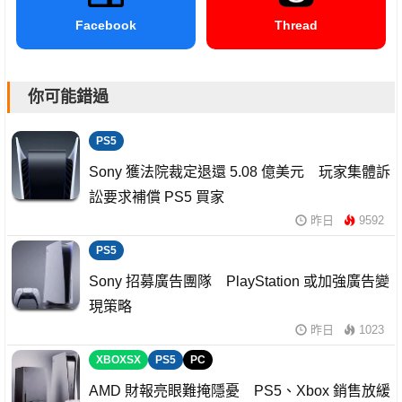
Facebook
Thread
你可能錯過
PS5
Sony 獲法院裁定退還 5.08 億美元 玩家集體訴
訟要求補償 PS5 買家
昨日
9592
PS5
Sony 招募廣告團隊 PlayStation 或加強廣告變
現策略
昨日
1023
XBOXSX
PS5
PC
AMD 財報亮眼難掩隱憂 PS5、Xbox 銷售放緩