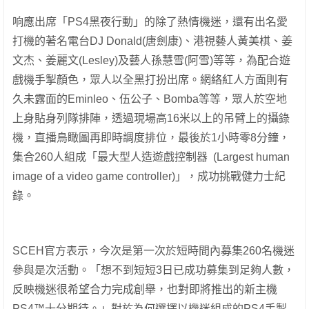
响應出席「PS4黑夜行動」的除了熱情機迷，還有出名愛
打機的著名電台DJ Donald(唐劍康)、港視藝人黃美棋、姜
文杰、姜麗文(Lesley)及藝人孫慧雪(阿雪)等等，為配合遊
戲機手掣顏色，眾人以全黑打扮出席。網絡紅人方面則有
久未露面的Eminleo、伍公子、Bomba等等，眾人於空地
上身貼身列隊排陣，透過現場高16米以上的吊臂上的攝錄
機，直播鳥瞰圖再即時調度排位，最後於1小時零8分鐘，
集合260人組成「最大型人造遊戲控制器 (Largest human
image of a video game controller)」，成功挑戰健力士紀
錄。
SCEH官方表示，今次是第一次於短時間內募集260名機迷
參與是次活動。「想不到短短3日已成功募集到足夠人數，
反映機迷很希望合力完成創舉，也對即將推出的新主機
PS4™十分期待。」對於為何選擇以機迷組成的PS4手掣