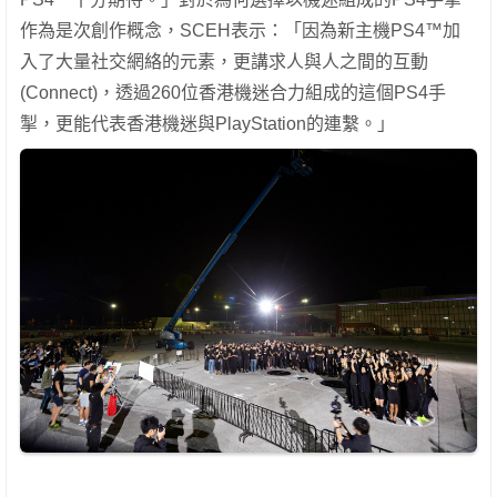
作為是次創作概念，SCEH表示：「因為新主機PS4™加
入了大量社交網絡的元素，更講求人與人之間的互動
(Connect)，透過260位香港機迷合力組成的這個PS4手
掣，更能代表香港機迷與PlayStation的連繫。」