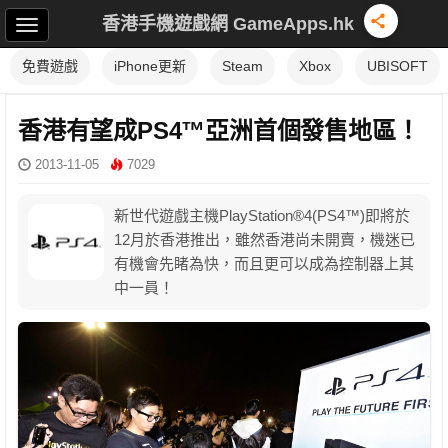
香港手機遊戲網 GameApps.hk
免費遊戲
iPhone更新
Steam
Xbox
UBISOFT
香港有望成PS4™亞洲首個發售地區！
2013-11-05
7029
新世代遊戲主機PlayStation®4(PS4™)即將於
12月於香港推出，雖然香港尚未開賣，機迷已
有機會先睹為快，而且更可以成為控制器上其
中一員！