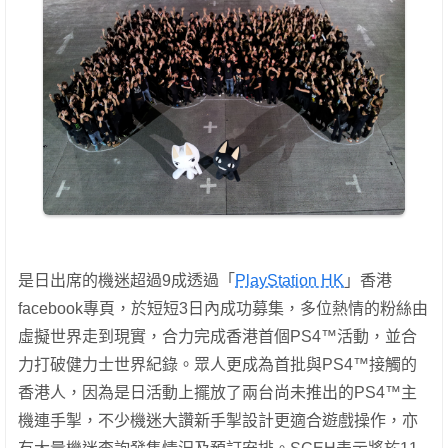
是日出席的機迷超過9成透過「
PlayStation HK
」香港
facebook專頁，於短短3日內成功募集，多位熱情的粉絲由
虛擬世界走到現實，合力完成香港首個PS4™活動，並合
力打破健力士世界紀錄。眾人更成為首批與PS4™接觸的
香港人，因為是日活動上擺放了兩台尚未推出的PS4™主
機連手掣，不少機迷大讚新手掣設計更適合遊戲操作，亦