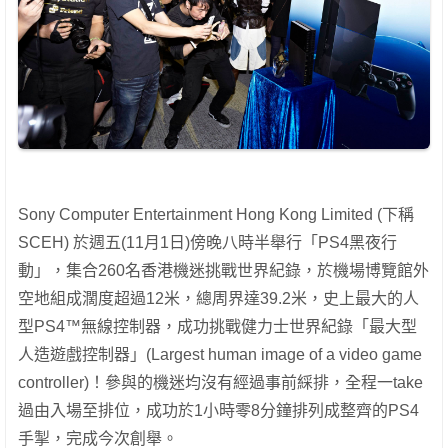
Sony Computer Entertainment Hong Kong Limited (下稱
SCEH) 於週五(11月1日)傍晚八時半舉行「PS4黑夜行
動」，集合260名香港機迷挑戰世界紀錄，於機場博覽館外
空地組成濶度超過12米，總周界達39.2米，史上最大的人
型PS4™無線控制器，成功挑戰健力士世界紀錄「最大型
人造遊戲控制器」(Largest human image of a video game
controller)！參與的機迷均沒有經過事前綵排，全程一take
過由入場至排位，成功於1小時零8分鐘排列成整齊的PS4
手掣，完成今次創舉。