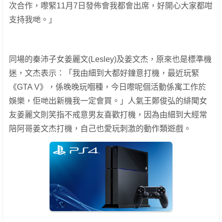
次合作，嚟緊11月7日發佈會我都會出席，好開心大家都咁
支持我哋。」
同場的秦沛子女姜麗文(Lesley)及姜文杰，原來也是標準機
迷，文杰表示：「我由細到大都好鐘意打機，最近玩緊
《GTA V》，係晚晚玩嗰種，今日嚟呢個活動係寓工作於
娛樂，佢哋出新機我一定會買。」人氣王鄭俊弘的緋聞女
友姜麗文則笑指不戒意男友喜歡打機，因為由細到大經常
陪阿哥姜文杰打機，自己也愛玩刺激的動作類遊戲。