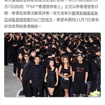
有大量機迷查詢發售情況及預訂安排。SCEH表示將於11
月7日(四)的「PS4™香港發佈會上」正式公佈香港發售日
期、售價及首賣活動等詳情。官方並表示
香港有機會成為
亞洲區首個發售
PS4™
的地方
，希望本週四(11月7日)會有
好消息帶給香港機迷。