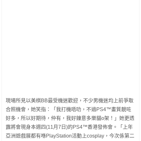
現場所見以美棋BB最受機迷歡迎，不少男機迷均上前爭取
合照機會，她笑指：「我打機唔叻，不過PS4™畫質靚咗
好多，所以好期待，仲有，我好鐘意多樂貓o架！」她更透
露將會現身本週四(11月7日)的PS4™香港發佈會。「上年
亞洲遊戲展都有喺PlayStation活動上cosplay，今次係第二