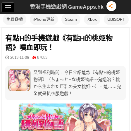
香港手機遊戲網 GameApps.hk
免費遊戲
iPhone更新
Steam
Xbox
UBISOFT
有點H的手機遊戲《有點H的桃姬物
語》噴血即玩！
2013-11-06
87083
又到福利時間，今日介紹這款《有點H的桃姬
物語》（ちょっとHな桃姫物語～鬼退治？桃
から生まれた巨乳の美女桃姫～）。這……完
全就是扒衣服遊戲！