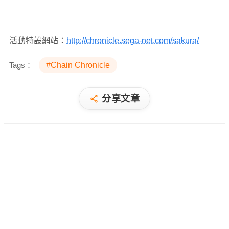
活動特設網站：
http://chronicle.sega-net.com/sakura/
Tags：
#Chain Chronicle
分享文章