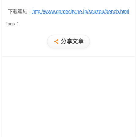
下載連結：
http://www.gamecity.ne.jp/souzou/bench.html
Tags：
分享文章