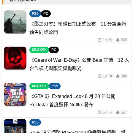
PS5
PC
《影之刃零》預購日期正式公布 11 分鐘全新
預告同步公開
1小時
609
XBOXSX
PC
《Gears of War: E-Day》公開 Beta 詳情 12 人
合作模式與限定獎勵曝光
1小時
386
XBOXSX
PS5
《GTA 6》Extended Look 8 月 28 日公開
Rockstar 首度選擇 Netflix 發布
1小時
557
PS5
Sony 暗示調整 PlayStation 遊戲發售規劃 部