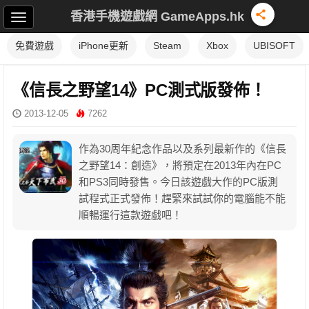
香港手機遊戲網 GameApps.hk
免費遊戲
iPhone更新
Steam
Xbox
UBISOFT
《信長之野望14》PC測式版發佈！
2013-12-05
7262
作為30周年紀念作品以及系列最新作的《信長
之野望14：創造》，將預定在2013年內在PC
和PS3同時發售。今日該遊戲大作的PC版測
試程式正式發佈！趕緊來試試你的電腦能不能
順暢運行這款遊戲吧！