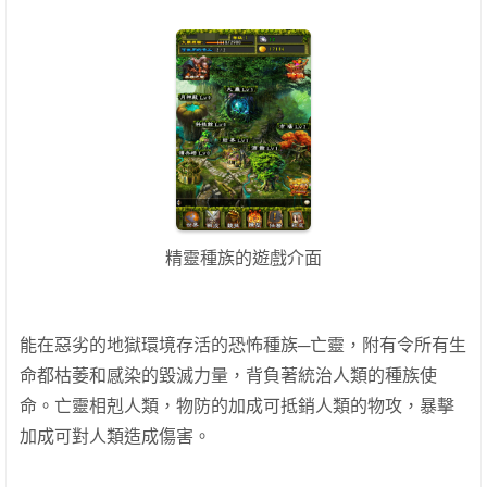
精靈種族的遊戲介面
能在惡劣的地獄環境存活的恐怖種族─亡靈，附有令所有生
命都枯萎和感染的毀滅力量，背負著統治人類的種族使
命。亡靈相剋人類，物防的加成可抵銷人類的物攻，暴擊
加成可對人類造成傷害。