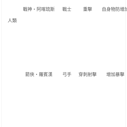
戰神‧阿喀琉斯
戰士
重擊
自身物防增
人類
箭俠‧羅賓漢
弓手
穿刺射擊
增加暴擊