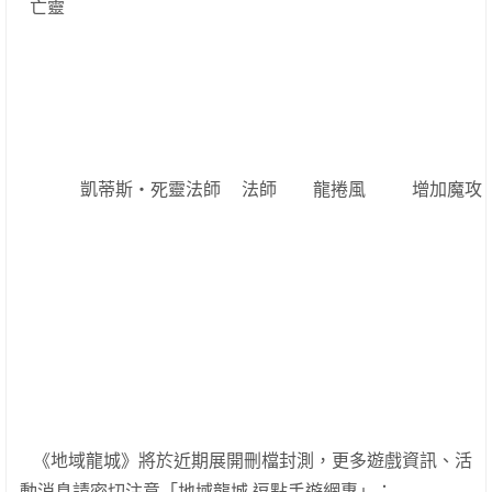
亡靈
凱蒂斯‧死靈法師
法師
龍捲風
增加魔攻
《地域龍城》將於近期展開刪檔封測，更多遊戲資訊、活
動消息請密切注意「地域龍城 逗點手遊網專
」：