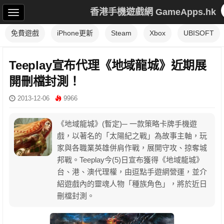
香港手機遊戲網 GameApps.hk
免費遊戲
iPhone更新
Steam
Xbox
UBISOFT
Teeplay宣布代理《地域龍城》近期展
開刪檔封測！
2013-12-06
9966
《地域龍城》(暫定)─ 一款策略卡牌手機遊
戲，以著名的「太陽紀之戰」為故事主軸，玩
家與各職業英雄併肩作戰，展開守攻、掠奪城
邦戰。Teeplay今(5)日宣布獲得《地域龍城》
台、港、澳代理權，由逗點手遊網營運，並介
紹遊戲內的靈魂人物「種族角色」，將於近日
刪檔封測。