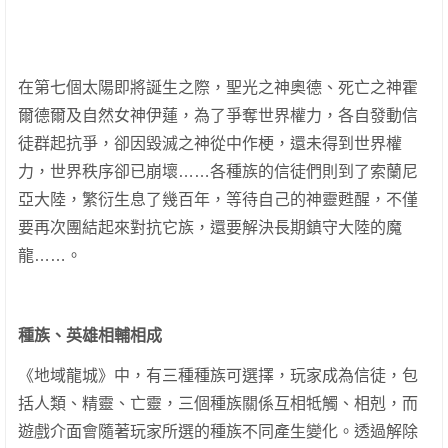
在第七個太陽即將誕生之際，聖光之神奧德、死亡之神霍
爾德爾及自然女神伊蓮，為了爭奪世界權力，各自發動信
徒群起抗爭，卻因毀滅之神從中作梗，還未得到世界權
力，世界秩序卻已崩壞……各種族的信徒們則到了索蘭尼
亞大陸，繁衍生息了幾百年，等待自己的神靈甦醒，不僅
要再次團結起來對抗它族，還要解決長期鎮守大陸的魔
龍……。
種族、英雄相輔相成
《地域龍城》中，有三種種族可選擇，玩家成為信徒，包
括人類、精靈、亡靈，三個種族關係互相牴觸、相剋，而
遊戲介面會隨著玩家所選的種族不同產生變化。透過解除