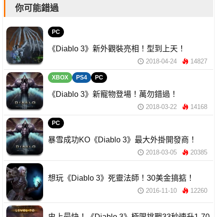
你可能錯過
PC
《Diablo 3》新外觀裝亮相！型到上天！
2018-04-24
14827
XBOX
PS4
PC
《Diablo 3》新寵物登場！萬勿錯過！
2018-03-22
14168
PC
暴雪成功KO《Diablo 3》最大外掛開發商！
2018-03-05
20385
想玩《Diablo 3》死靈法師！30美金搞掂！
2016-11-10
12260
史上最快！《Diablo 3》極限挑戰33秒速升1-70