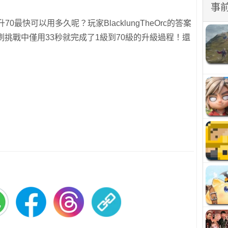
事
升70最快可以用多久呢？玩家BlacklungTheOrc的答案
刷挑戰中僅用33秒就完成了1級到70級的升級過程！還