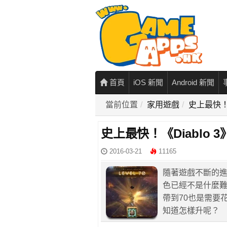
首頁
iOS 新聞
Android 新聞
當前位置
家用遊戲
史上最快！《
史上最快！《Diablo 
2016-03-21
11165
隨著遊戲不斷的進化
色已經不是什麼難
帶到70也是需要
知道怎樣升呢？