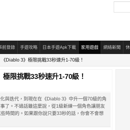
搜
尋
事前登錄
手遊攻略
日本手遊Apk下載
家用遊戲
網絡新聞
休
Diablo 3》極限挑戰33秒速升1-70級！
3》極限挑戰33秒速升1-70級！
與迭代，到現在在《Diablo 3》中升一個70級的角
事了。不過話雖這麼說，從1級新練一個角色讓朋友
花些時間的。如果跟你說只要33秒的話，你會不會想