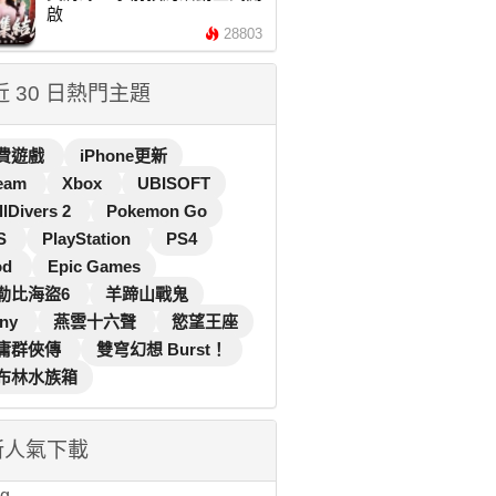
啟
28803
 近 30 日熱門主題
費遊戲
iPhone更新
eam
Xbox
UBISOFT
llDivers 2
Pokemon Go
S
PlayStation
PS4
od
Epic Games
勒比海盜6
羊蹄山戰鬼
ny
燕雲十六聲
慾望王座
庸群俠傳
雙穹幻想 Burst！
布林水族箱
新人氣下載
...