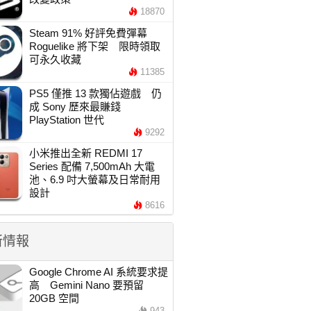
18870
Steam 91% 好評免費彈幕
Roguelike 將下架 限時領取
可永久收藏
11385
PS5 僅推 13 款獨佔遊戲 仍
成 Sony 歷來最賺錢
PlayStation 世代
9292
小米推出全新 REDMI 17
Series 配備 7,500mAh 大電
池、6.9 吋大螢幕及日常耐用
設計
8616
新情報
Google Chrome AI 系統要求提
高 Gemini Nano 要預留
20GB 空間
943