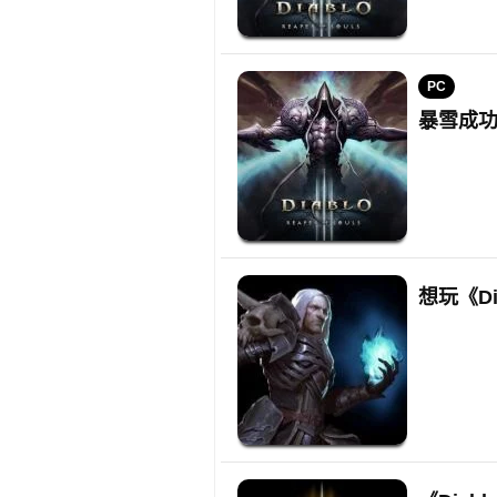
PC
暴雪成功
想玩《D