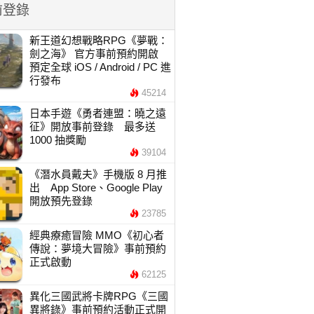
前登錄
新王道幻想戰略RPG《夢戰：
劍之海》 官方事前預約開啟
預定全球 iOS / Android / PC 進
行發布
45214
日本手遊《勇者連盟：曉之遠
征》開放事前登錄 最多送
1000 抽獎勵
39104
《潛水員戴夫》手機版 8 月推
出 App Store、Google Play
開放預先登錄
23785
經典療癒冒險 MMO《初心者
傳說：夢境大冒險》事前預約
正式啟動
62125
異化三國武將卡牌RPG《三國
異將錄》事前預約活動正式開