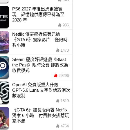
PS6 2027 年推出恐更難實
現 記憶體供應傳已排滿至
2028 年
936
Netflix 傳豪擲近億美元搶
《GTA 6》獨家影片 僅限時
數小時
1470
Steam 極度好評遊戲《Blast
the Past》限時免費 即將改為
收費模式
29296
OpenAI 免費版重大升級
GPT-5.6 Luna 文字對話取消次
數限制
1819
《GTA 6》加長版內容 Netflix
獨家 6 小時 付費牆安排惹玩
家不滿
4764