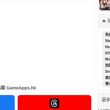
🔥
免
St
He
iO
M
加
So
金
哥
蹤 GameApps.hk
最
Loading