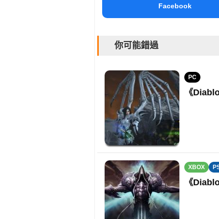
Facebook
你可能錯過
PC
《Dia
XBOX
P
《Dia