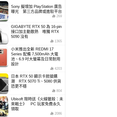
Sony 擬增加 PlayStation 廣告
曝光 第三方品牌或進駐平台
269
GIGABYTE RTX 50 為 16-pin
接口加主動散熱 唯獨 RTX
5090 沒有
1365
小米推出全新 REDMI 17
Series 配備 7,500mAh 大電
池、6.9 吋大螢幕及日常耐用
設計
4203
日本 RTX 50 顯示卡掀搶購
潮 RTX 5070 Ti、5080 供貨
恐更不穩
804
Ubisoft 限時送《火線獵殺：未
來戰士》 PC 玩家免費永久
領取
2086