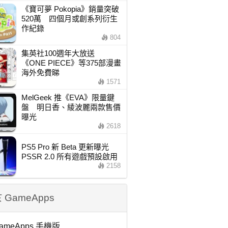
《寶可夢 Pokopia》銷量突破
520萬 四個月或創系列衍生
作紀錄
804
集英社100週年大放送
《ONE PIECE》等375部漫畫
海外免費睇
1571
MelGeek 推《EVA》限量鍵
盤 明日香、綾波麗兩款售價
曝光
2618
PS5 Pro 新 Beta 更新曝光
PSSR 2.0 所有遊戲預設啟用
2158
 GameApps
ameApps 手機版