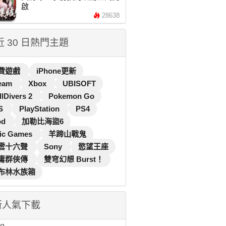
啟
28638
 近 30 日熱門主題
費遊戲
iPhone更新
eam
Xbox
UBISOFT
llDivers 2
Pokemon Go
S
PlayStation
PS4
od
加勒比海盜6
ic Games
羊蹄山戰鬼
雲十六聲
Sony
慾望王座
庸群俠傳
雙穹幻想 Burst！
布林水族箱
新人氣下載
...