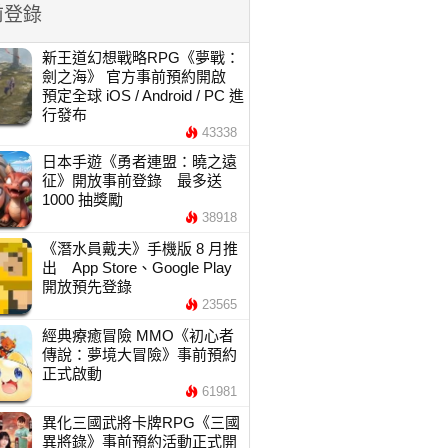
前登錄
新王道幻想戰略RPG《夢戰：
劍之海》 官方事前預約開啟
預定全球 iOS / Android / PC 進
行發布
43338
日本手遊《勇者連盟：曉之遠
征》開放事前登錄 最多送
1000 抽獎勵
38918
《潛水員戴夫》手機版 8 月推
出 App Store、Google Play
開放預先登錄
23565
經典療癒冒險 MMO《初心者
傳說：夢境大冒險》事前預約
正式啟動
61981
異化三國武將卡牌RPG《三國
異將錄》事前預約活動正式開