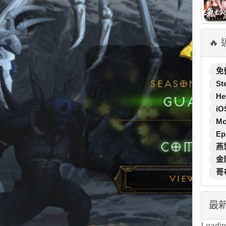
🔥
免
St
He
iO
M
Ep
燕
金
哥
最
Loading