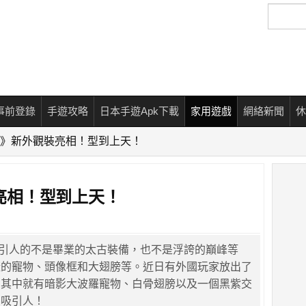
搜
尋
事前登錄
手遊攻略
日本手遊Apk下載
家用遊戲
網絡新聞
休
lo 3》新外觀裝亮相！型到上天！
觀裝亮相！型到上天！
》最吸引人的不是畢業的太古裝備，也不是浮誇的巔峰等
樣的寵物、頭像框和大翅膀等。近日有外國玩家放出了
，其中就有暗影大波羅寵物、白骨翅膀以及一個黑紫交
當吸引人！