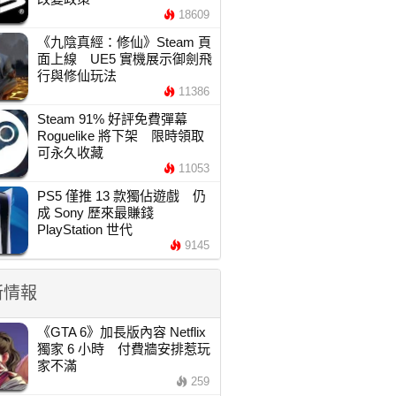
18609
《九陰真經：修仙》Steam 頁
面上線 UE5 實機展示御劍飛
行與修仙玩法
11386
Steam 91% 好評免費彈幕
Roguelike 將下架 限時領取
可永久收藏
11053
PS5 僅推 13 款獨佔遊戲 仍
成 Sony 歷來最賺錢
PlayStation 世代
9145
新情報
《GTA 6》加長版內容 Netflix
獨家 6 小時 付費牆安排惹玩
家不滿
259