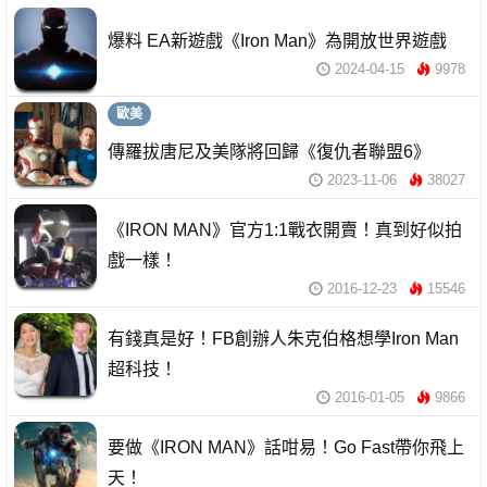
爆料 EA新遊戲《Iron Man》為開放世界遊戲
2024-04-15
9978
歐美
傳羅拔唐尼及美隊將回歸《復仇者聯盟6》
2023-11-06
38027
《IRON MAN》官方1:1戰衣開賣！真到好似拍
戲一樣！
2016-12-23
15546
有錢真是好！FB創辦人朱克伯格想學Iron Man
超科技！
2016-01-05
9866
要做《IRON MAN》話咁易！Go Fast帶你飛上
天！