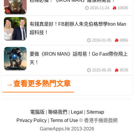
粉絲必備！《IRON MAN》雕像將開售！
2016-11-24
10696
有錢真是好！FB創辦人朱克伯格想學Iron Man
超科技！
2016-01-05
9866
要做《IRON MAN》話咁易！Go Fast帶你飛上
天！
2015-06-26
9539
→查看更多熱門文章
電腦版
|
聯絡我們
|
Legal
|
Sitemap
Privacy Policy
|
Terms of Use
© 香港手機遊戲網
GameApps.hk 2013-2026